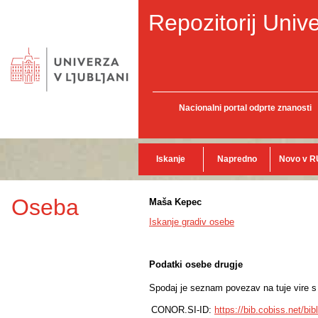
Repozitorij Unive
Nacionalni portal odprte znanosti
Iskanje
Napredno
Novo v R
Oseba
Maša Kepec
Iskanje gradiv osebe
Podatki osebe drugje
Spodaj je seznam povezav na tuje vire s p
CONOR.SI-ID:
https://bib.cobiss.net/bi