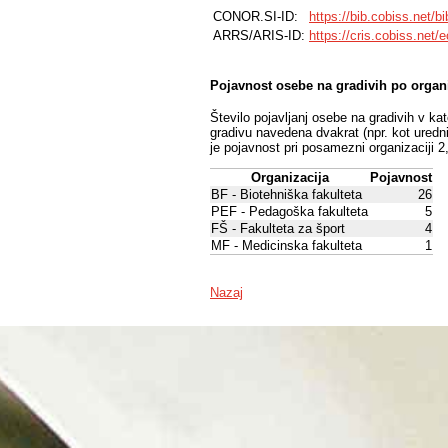
CONOR.SI-ID:
https://bib.cobiss.net/b
ARRS/ARIS-ID:
https://cris.cobiss.net/
Pojavnost osebe na gradivih po organ
Število pojavljanj osebe na gradivih v ka
gradivu navedena dvakrat (npr. kot uredni
je pojavnost pri posamezni organizaciji 2
Organizacija
Pojavnost
BF - Biotehniška fakulteta
26
PEF - Pedagoška fakulteta
5
FŠ - Fakulteta za šport
4
MF - Medicinska fakulteta
1
Nazaj