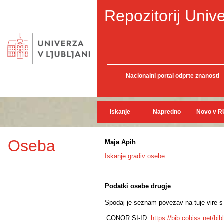
Repozitorij Unive
Nacionalni portal odprte znanosti
Iskanje
Napredno
Novo v R
Oseba
Maja Apih
Iskanje gradiv osebe
Podatki osebe drugje
Spodaj je seznam povezav na tuje vire s p
CONOR.SI-ID:
https://bib.cobiss.net/bi