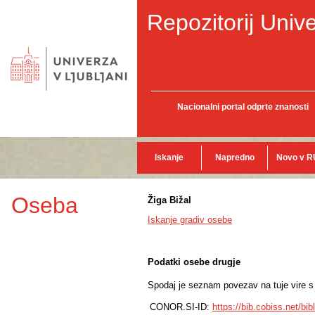
Repozitorij Unive
Nacionalni portal odprte znanosti
Iskanje
Napredno
Novo v R
Oseba
Žiga Bižal
Iskanje gradiv osebe
Podatki osebe drugje
Spodaj je seznam povezav na tuje vire s p
CONOR.SI-ID:
https://bib.cobiss.net/bi