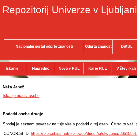
Repozitorij Univerze v Ljubljani
Nacionalni portal odprte znanosti
Odprta znanost
DiKUL
Iskanje
Napredno
Novo v RUL
Kaj je RUL
V številkah
Neža Janež
Iskanje gradiv osebe
Podatki osebe drugje
Spodaj je seznam povezav na tuje vire s podatki o tej osebi. Če so to vaši p
CONOR.SI-ID:
https://bib.cobiss.net/biblioweb/direct/si/slv/conor/3851589