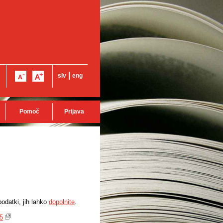
|
slv
eng
Pomoč
Prijava
odatki, jih lahko
dopolnite
.
15