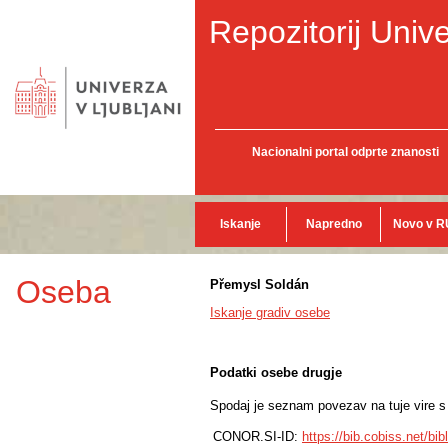
Repozitorij Unive
Nacionalni portal odprte znanosti
Iskanje
Napredno
Novo v R
Oseba
Přemysl Soldán
Iskanje gradiv osebe
Podatki osebe drugje
Spodaj je seznam povezav na tuje vire s p
CONOR.SI-ID:
https://bib.cobiss.net/bi