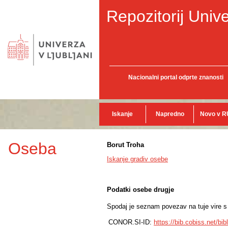
Repozitorij Unive
Nacionalni portal odprte znanosti
Iskanje
Napredno
Novo v R
Oseba
Borut Troha
Iskanje gradiv osebe
Podatki osebe drugje
Spodaj je seznam povezav na tuje vire s p
CONOR.SI-ID:
https://bib.cobiss.net/bi