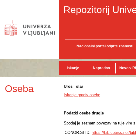
Repozitorij Unive
Nacionalni portal odprte znanosti
Iskanje
Napredno
Novo v R
Oseba
Uroš Tolar
Iskanje gradiv osebe
Podatki osebe drugje
Spodaj je seznam povezav na tuje vire s p
CONOR.SI-ID:
https://bib.cobiss.net/bi