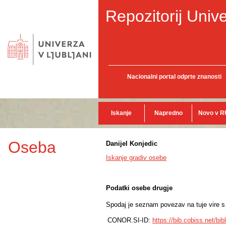
Repozitorij Unive
Nacionalni portal odprte znanosti
Iskanje
Napredno
Novo v R
Oseba
Danijel Konjedic
Iskanje gradiv osebe
Podatki osebe drugje
Spodaj je seznam povezav na tuje vire s p
CONOR.SI-ID:
https://bib.cobiss.net/bi