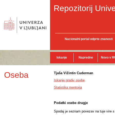
Repozitorij Unive
Nacionalni portal odprte znanosti
Iskanje
Napredno
Novo v R
Oseba
Tjaša Vižintin Cuderman
Iskanje gradiv osebe
Statistika mentorja
Podatki osebe drugje
Spodaj je seznam povezav na tuje vire s p