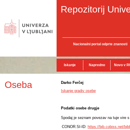
Repozitorij Unive
Nacionalni portal odprte znanosti
Iskanje
Napredno
Novo v R
Oseba
Darko Ferčej
Iskanje gradiv osebe
Podatki osebe drugje
Spodaj je seznam povezav na tuje vire s p
CONOR.SI-ID:
https://bib.cobiss.net/bi