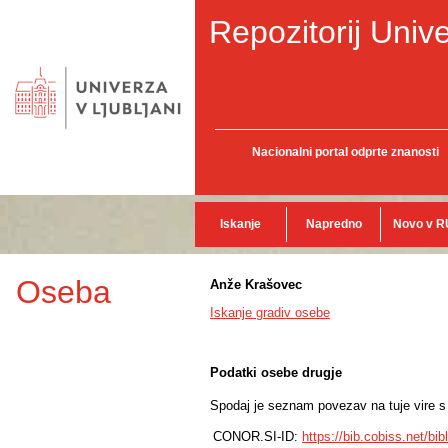
Repozitorij Unive
Nacionalni portal odprte znanosti
Iskanje
Napredno
Novo v R
Oseba
Anže Krašovec
Iskanje gradiv osebe
Podatki osebe drugje
Spodaj je seznam povezav na tuje vire s p
CONOR.SI-ID:
https://bib.cobiss.net/bi