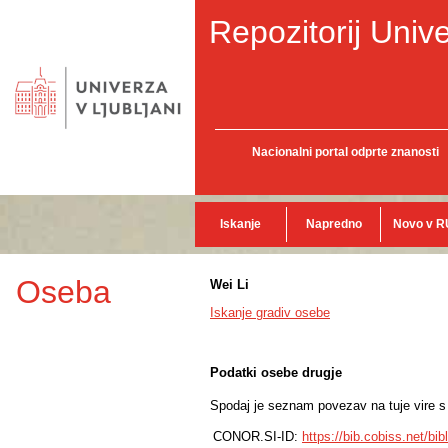
Repozitorij Unive
Nacionalni portal odprte znanosti
Iskanje
Napredno
Novo v R
Oseba
Wei Li
Iskanje gradiv osebe
Podatki osebe drugje
Spodaj je seznam povezav na tuje vire s p
CONOR.SI-ID:
https://bib.cobiss.net/bi