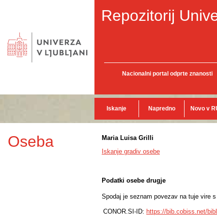
Repozitorij Unive
Nacionalni portal odprte znanosti
Iskanje
Napredno
Novo v R
Oseba
Maria Luisa Grilli
Iskanje gradiv osebe
Podatki osebe drugje
Spodaj je seznam povezav na tuje vire s p
CONOR.SI-ID:
https://bib.cobiss.net/bi