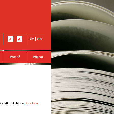
|
slv
eng
Pomoč
Prijava
odatki, jih lahko
dopolnite
.