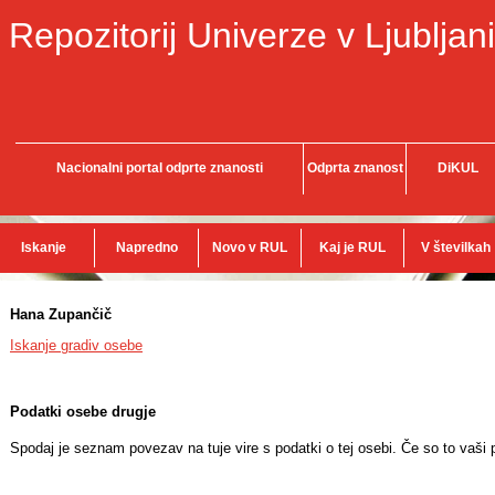
Repozitorij Univerze v Ljubljani
Nacionalni portal odprte znanosti
Odprta znanost
DiKUL
Iskanje
Napredno
Novo v RUL
Kaj je RUL
V številkah
Hana Zupančič
Iskanje gradiv osebe
Podatki osebe drugje
Spodaj je seznam povezav na tuje vire s podatki o tej osebi. Če so to vaši p