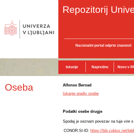
Repozitorij Unive
Nacionalni portal odprte znanosti
Iskanje
Napredno
Novo v R
Oseba
Alfonso Bernad
Iskanje gradiv osebe
Podatki osebe drugje
Spodaj je seznam povezav na tuje vire s p
CONOR.SI-ID:
https://bib.cobiss.net/bi