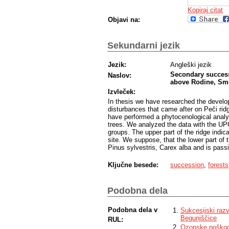
Kopiraj citat
Objavi na:
Sekundarni jezik
Jezik:
Angleški jezik
Secondary success
Naslov:
above Rodine, Sm
Izvleček:
In thesis we have researched the develo
disturbances that came after on Peči rid
have performed a phytocenological analy
trees. We analyzed the data with the 
groups. The upper part of the ridge indica
site. We suppose, that the lower part of 
Pinus sylvestris, Carex alba and is passi
Ključne besede:
succession
,
forests
Podobna dela
Podobna dela v
Sukcesijski raz
Begunjščice
RUL:
Ozonske poškodb