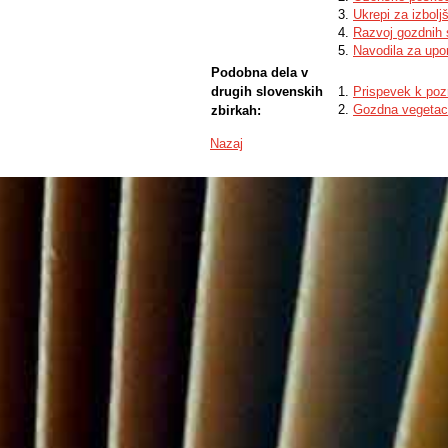
Ukrepi za izbolj
Razvoj gozdnih 
Navodila za upo
Podobna dela v
drugih slovenskih
Prispevek k poz
Gozdna vegetaci
zbirkah:
Nazaj