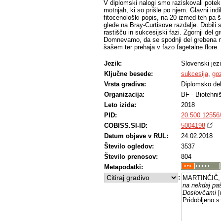
V diplomski nalogi smo raziskovali potek 
motnjah, ki so prišle po njem. Glavni indi
fitocenološki popis, na 20 izmed teh pa
glede na Bray-Curtisove razdalje. Dobili
rastišču in sukcesijski fazi. Zgornji del 
Domnevamo, da se spodnji del grebena n
šašem ter prehaja v fazo fagetalne flore.
Jezik:
Slovenski jez
Ključne besede:
sukcesija
,
go
Vrsta gradiva:
Diplomsko de
Organizacija:
BF - Biotehni
Leto izida:
2018
PID:
20.500.12556
COBISS.SI-ID:
5004198
Datum objave v RUL:
24.02.2018
Število ogledov:
3537
Število prenosov:
804
Metapodatki:
:
MARTINČIČ,
na nekdaj pa
Doslovčami
[
Pridobljeno s