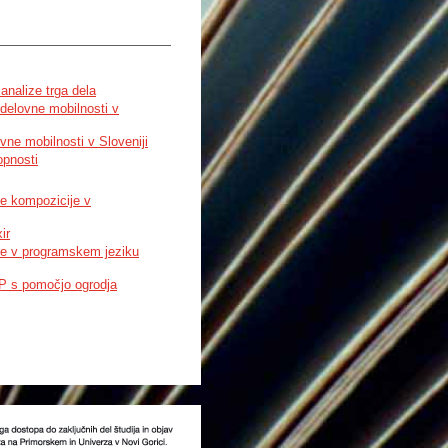
analize trga dela
 delovne mobilnosti v
ovne mobilnosti v Sloveniji
opnosti
ne kompozicije v
ir
ave v programskem jeziku
HP s pomočjo ogrodja