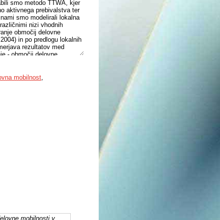
rabili smo metodo TTWA, kjer
no aktivnega prebivalstva ter
inami smo modelirali lokalna
različnimi nizi vhodnih
ranje območij delovne
2004) in po predlogu lokalnih
imerjava rezultatov med
je - območij delovne
število delovno aktivnega
ovna mobilnost
,
elovne mobilnosti v