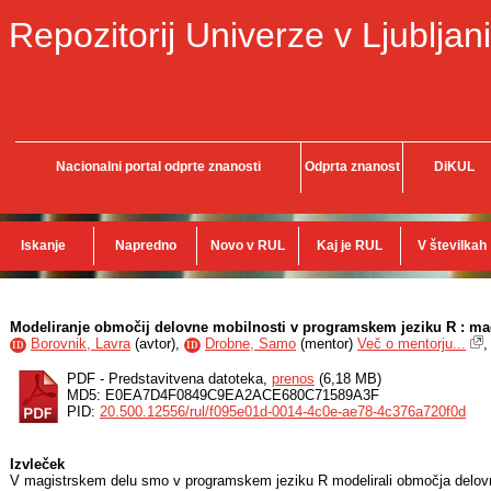
Repozitorij Univerze v Ljubljani
Nacionalni portal odprte znanosti
Odprta znanost
DiKUL
Iskanje
Napredno
Novo v RUL
Kaj je RUL
V številkah
Modeliranje območij delovne mobilnosti v programskem jeziku R : ma
Borovnik, Lavra
(
avtor
),
Drobne, Samo
(
mentor
)
Več o mentorju...
ID
ID
PDF - Predstavitvena datoteka,
prenos
(6,18 MB)
MD5: E0EA7D4F0849C9EA2ACE680C71589A3F
PID:
20.500.12556/rul/f095e01d-0014-4c0e-ae78-4c376a720f0d
Izvleček
V magistrskem delu smo v programskem jeziku R modelirali območja delovn