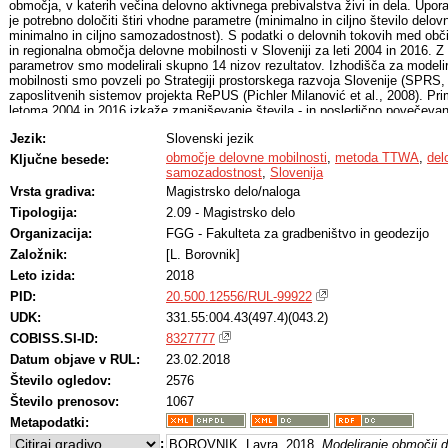
območja, v katerih večina delovno aktivnega prebivalstva živi in dela. Upo
je potrebno določiti štiri vhodne parametre (minimalno in ciljno število delov
minimalno in ciljno samozadostnost). S podatki o delovnih tokovih med obč
in regionalna območja delovne mobilnosti v Sloveniji za leti 2004 in 2016. Z 
parametrov smo modelirali skupno 14 nizov rezultatov. Izhodišča za modeli
mobilnosti smo povzeli po Strategiji prostorskega razvoja Slovenije (SPRS, 
zaposlitvenih sistemov projekta RePUS (Pichler Milanović et al., 2008). Pr
letoma 2004 in 2016 izkaže zmanjševanje števila - in posledično povečevan
mobilnosti v Sloveniji. Hkrati pa se območjem delovne mobilnosti povečuje 
Jezik:
Slovenski jezik
prebivalstva in zmanjšuje samozadostnost.
območje delovne mobilnosti
,
metoda TTWA
,
del
Ključne besede:
samozadostnost
,
Slovenija
Vrsta gradiva:
Magistrsko delo/naloga
Tipologija:
2.09 - Magistrsko delo
Organizacija:
FGG - Fakulteta za gradbeništvo in geodezijo
Založnik:
[L. Borovnik]
Leto izida:
2018
PID:
20.500.12556/RUL-99922
UDK:
331.55:004.43(497.4)(043.2)
COBISS.SI-ID:
8327777
Datum objave v RUL:
23.02.2018
Število ogledov:
2576
Število prenosov:
1067
Metapodatki:
:
BOROVNIK, Lavra, 2018,
Modeliranje območij d