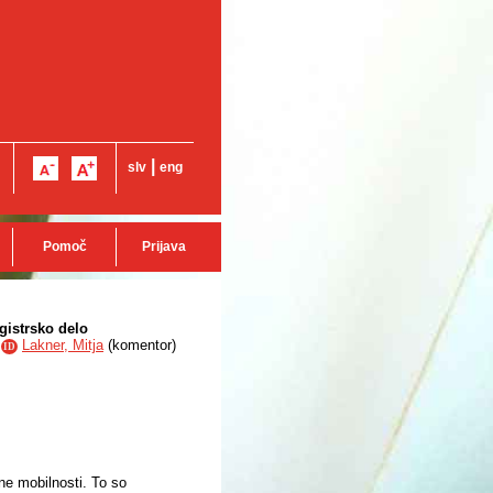
|
slv
eng
Pomoč
Prijava
gistrsko delo
,
Lakner, Mitja
(
komentor
)
ID
e mobilnosti. To so