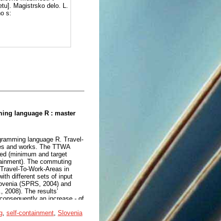
tu]. Magistrsko delo. L.
o s:
ming language R : master
gramming language R. Travel-
ives and works. The TTWA
ned (minimum and target
ntainment). The commuting
 Travel-To-Work-Areas in
ith different sets of input
lovenia (SPRS, 2004) and
, 2008). The results’
onsequently an increase - of
 working population number is
g
,
self-containment
,
Slovenia
-Work-Areas.