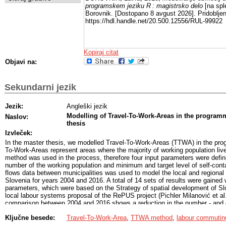
programskem jeziku R : magistrsko delo
[na sple
Borovnik. [Dostopano 8 avgust 2026]. Pridobljen
https://hdl.handle.net/20.500.12556/RUL-99922
Kopiraj citat
Objavi na:
Sekundarni jezik
Jezik:
Angleški jezik
Modelling of Travel-To-Work-Areas in the program
Naslov:
thesis
Izvleček:
In the master thesis, we modelled Travel-To-Work-Areas (TTWA) in the pro
To-Work-Areas represent areas where the majority of working population l
method was used in the process, therefore four input parameters were defi
number of the working population and minimum and target level of self-co
flows data between municipalities was used to model the local and regional
Slovenia for years 2004 and 2016. A total of 14 sets of results were gained w
parameters, which were based on the Strategy of spatial development of S
local labour systems proposal of the RePUS project (Pichler Milanović et al.
comparison between 2004 and 2016 shows a reduction in the number - and c
the Travel-To-Work-Areas in Slovenia. At the same time, the number of the
Ključne besede:
Travel-To-Work-Area
,
TTWA method
,
labour commutin
increasing and the level of self-containment is decreasing in the Travel-To