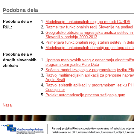
Podobna dela
Podobna dela v
Modeliranje funkcionalnih regij po metodi CURDS
RUL:
Razmejitev funkcionalnih regij Slovenije na podlagi 
Geografsko obtežena regresijska analiza selitev in
Sloveniji v obdobju 2000-2013
Primerjava funkcionalnih regij stalnih selitev in del
Modeliranje funkcionalnih območij po pristopu dost
Podobna dela v
drugih slovenskih
Uporaba markovskih verig v generiranju algoritmič
programskem jeziku Pure Data
zbirkah:
Sočasni model izvajanja v programskem jeziku Elix
Razvoj multimedijskih aplikacij za prenosne napr
Apple Swift
Razvoj spletnih aplikacij v programskem jeziku P
Codeigniter
Projekt avtomatizacije procesa sežiganja gum
Nazaj