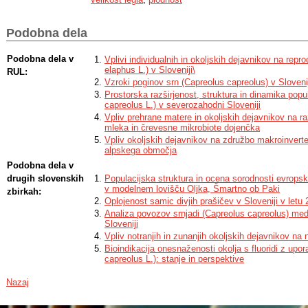
Srne v Sloveniji imajo v splošnem velik razmnoževalni potencial: 97,6 % vs
in odraslih srn) je bilo plodnih (so imele ovulacijo v letu, ko so bile odstrel
velikost legla (upoštevaje samo plodne osebke) je bila 1,85, povprečna po
Podobna dela
sposobnost (upoštevaje tudi neplodne osebke) pa 1,80. Na razmnoževalno 
največji (pozitiven) vpliv telesna masa srn; vpliv je tudi starostno pogojen in
starejših srnah. Med okoljskimi dejavniki je imela največji neposredni vpliv (p
Podobna dela v
Vplivi individualnih in okoljskih dejavnikov na repro
in vpliva telesnih mas) povprečna letna temperatura: z naraščanjem le-te
elaphus L.) v Sloveniji\
RUL:
srn povečuje. Vpliva populacijske gostote srnjadi na nivoju Slovenije nismo z
Vzroki poginov srn (Capreolus capreolus) v Sloveni
nivoju Evrope, kjer je gradient populacijskih gostot precej večji kot v Sloveni
Prostorska razširjenost, struktura in dinamika popu
medletne razlike v razmnoževalnih parametrih mladic in razlike v potencialni 
capreolus L.) v severozahodni Sloveniji
odraslih srn med posameznimi regijami, ki so posledica različnih klimatskih 
Ugotovljeno spolno razmerje zarodkov je bilo 1:0,9 v prid samčkov, spolno
Vpliv prehrane matere in okoljskih dejavnikov na r
v prid samičk, izrazitega vpliva telesnih mas mater na spolno razmerje pa n
mleka in črevesne mikrobiote dojenčka
Vpliv okoljskih dejavnikov na združbo makroinverte
alpskega območja
Podobna dela v
drugih slovenskih
Populacijska struktura in ocena sorodnosti evrops
v modelnem lovišču Oljka, Šmartno ob Paki
zbirkah:
Oplojenost samic divjih prašičev v Sloveniji v letu
Analiza povozov srnjadi (Capreolus capreolus) me
Sloveniji
Vpliv notranjih in zunanjih okoljskih dejavnikov n
Bioindikacija onesnaženosti okolja s fluoridi z upor
capreolus L.): stanje in perspektive
Nazaj