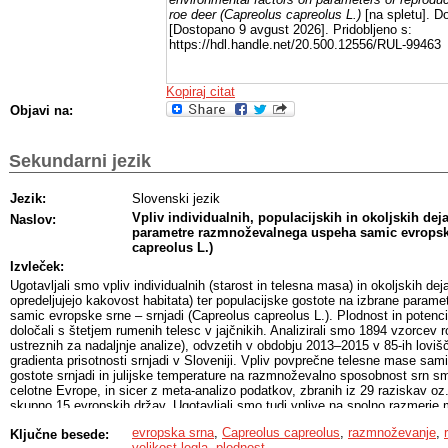
roe deer (Capreolus capreolus L.)
[na spletu]. Do
[Dostopano 9 avgust 2026]. Pridobljeno s:
https://hdl.handle.net/20.500.12556/RUL-99463
Kopiraj citat
Objavi na:
Sekundarni jezik
Jezik:
Slovenski jezik
Vpliv individualnih, populacijskih in okoljskih dej
Naslov:
parametre razmnoževalnega uspeha samic evropsk
capreolus L.)
Izvleček:
Ugotavljali smo vpliv individualnih (starost in telesna masa) in okoljskih de
opredeljujejo kakovost habitata) ter populacijske gostote na izbrane para
samic evropske srne – srnjadi (Capreolus capreolus L.). Plodnost in potenci
določali s štetjem rumenih telesc v jajčnikih. Analizirali smo 1894 vzorcev rod
ustreznih za nadaljnje analize), odvzetih v obdobju 2013–2015 v 85-ih loviš
gradienta prisotnosti srnjadi v Sloveniji. Vpliv povprečne telesne mase sami
gostote srnjadi in julijske temperature na razmnoževalno sposobnost srn smo
celotne Evrope, in sicer z meta-analizo podatkov, zbranih iz 29 raziskav oz. 
skupno 15 evropskih držav. Ugotavljali smo tudi vplive na spolno razmerje m
39 vzorcev z že razvitimi zarodki ter s pomočjo podatkovnih baz, iz katerih
evropska srna
,
Capreolus capreolus
,
razmnoževanje
,
Ključne besede:
ih srnah, uplenjenih skupaj z dvema mladičema v obdobju 2013–2015.
velikost legla
,
plodnost