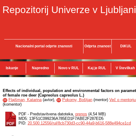
Repozitorij Univerze v Ljubljani
Nacionalni portal odprte znanosti
Odprta znanost
DiKUL
Iskanje
Napredno
Novo v RUL
Kaj je RUL
V številkah
Effects of individual, population and environmental factors on parame
of female roe deer (Capreolus capreolus L.)
Flajšman, Katarina
(
avtor
),
Pokorny, Boštjan
(
mentor
)
Več o mentorju.
ID
ID
(
komentor
)
PDF - Predstavitvena datoteka,
prenos
(4,54 MB)
MD5: 13F51C099236A785ED1F7ABE2F287ED5
PID:
20.500.12556/rul/8cb730d3-cc90-44a9-b616-588e494ce1cd