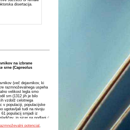
ktorska disertacija.
avnikov na izbrane
e srne (Capreolus
javnikov (več dejavnikov, ki
metre razmnoževalnega uspeha
alno velikost legla smo
il srn (1312 jih je bilo
čih vzdolž celotnega
c v populaciji, populacijske
 ugotavljali tudi na nivoju
61 populacij srnjadi iz
ladičev, in sicer na podlagi
 smo pridobili podatke o 180-
razmnoževalni potencial
,