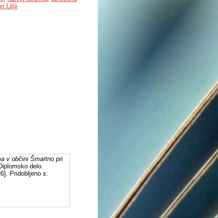
 Litiji
a v občini Šmartno pri
 Diplomsko delo.
6]. Pridobljeno s: