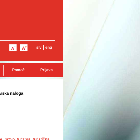
|
slv
eng
Pomoč
Prijava
arska naloga
me
,
razvoj turizma
,
turistična