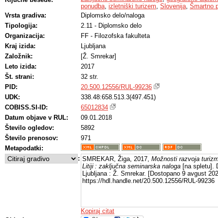
ponudba
,
izletniški turizem
,
Slovenija
,
Šmartno pri
Vrsta gradiva:
Diplomsko delo/naloga
Tipologija:
2.11 - Diplomsko delo
Organizacija:
FF - Filozofska fakulteta
Kraj izida:
Ljubljana
Založnik:
[Ž. Smrekar]
Leto izida:
2017
Št. strani:
32 str.
PID:
20.500.12556/RUL-99236
UDK:
338.48:658.513.3(497.451)
COBISS.SI-ID:
65012834
Datum objave v RUL:
09.01.2018
Število ogledov:
5892
Število prenosov:
971
Metapodatki:
:
SMREKAR, Žiga, 2017,
Možnosti razvoja turizm
Litiji : zaključna seminarska naloga
[na spletu].
Ljubljana : Ž. Smrekar. [Dostopano 9 avgust 202
https://hdl.handle.net/20.500.12556/RUL-99236
Kopiraj citat