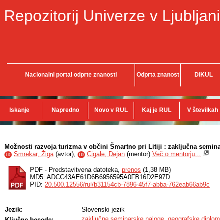
Repozitorij Univerze v Ljubljani
Nacionalni portal odprte znanosti
Odprta znanost
DiKUL
Iskanje
Napredno
Novo v RUL
Kaj je RUL
V številkah
Možnosti razvoja turizma v občini Šmartno pri Litiji : zaključna semin
Smrekar, Žiga
(
avtor
),
Cigale, Dejan
(
mentor
)
Več o mentorju...
ID
ID
PDF - Predstavitvena datoteka,
prenos
(1,38 MB)
MD5: ADCC43AE61D6B6956595A0FB16D2E97D
PID:
20.500.12556/rul/b31154cb-7896-45f7-abba-762eab66ab9c
Jezik:
Slovenski jezik
zaključne seminarske naloge
,
geografske diplo
Ključne besede: