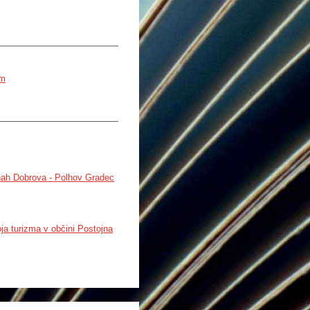
sm
inah Dobrova - Polhov Gradec
oja turizma v občini Postojna