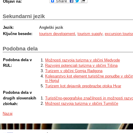
Objavi na:
Sekundarni jezik
Jezik:
Angleški jezik
Ključne besede:
tourism development
,
tourism supply
,
excursion touri
Podobna dela
Podobna dela v
Možnosti razvoja turizma v občini Medvode
RUL:
Razvojni potenciali turizma v občini Tišina
Turizem v občini Gornja Radgona
Kolesarstvo kot element turistične ponudbe v obč
in Horjul
Turizem kot dejavnik preobrazbe otoka Hvar
Podobna dela v
drugih slovenskih
Turistično-geografske značilnosti in možnosti razv
Možnost razvoja turizma v občini Turnišče
zbirkah:
Nazaj