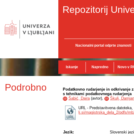
Repozitorij Unive
Nacionalni portal odprte znanosti
Iskanje
Napredno
Novo v R
Podrobno
Podatkovno rudarjenje in odkrivanje za
s tehnikami podatkovnega rudarjenja
Šabić, Dajra
(
avtor
),
Škulj, Damja
ID
ID
URL - Predstavitvena datoteka,
lj.si/magistrska_dela_2/pdfs/mb
Jezik:
Slovenski jez