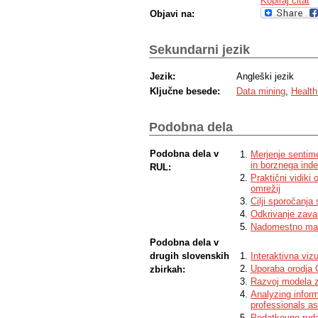
Kopiraj citat
Objavi na:
Sekundarni jezik
Jezik:
Angleški jezik
Ključne besede:
Data mining
,
Health
Podobna dela
Podobna dela v
Merjenje sentime
in borznega ind
RUL:
Praktični vidiki 
omrežij
Cilji sporočanja
Odkrivanje zavar
Nadomestno mat
Podobna dela v
drugih slovenskih
Interaktivna viz
Uporaba orodja 
zbirkah:
Razvoj modela z
Analyzing inform
professionals as
Podatkovno rudar