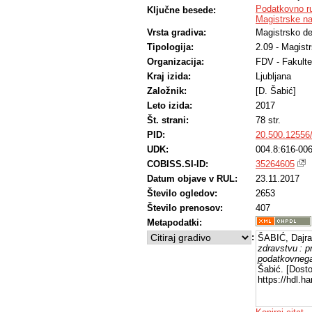
Podatkovno ru
Ključne besede:
Magistrske n
Vrsta gradiva:
Magistrsko de
Tipologija:
2.09 - Magist
Organizacija:
FDV - Fakulte
Kraj izida:
Ljubljana
Založnik:
[D. Šabić]
Leto izida:
2017
Št. strani:
78 str.
PID:
20.500.12556
UDK:
004.8:616-006
COBISS.SI-ID:
35264605
Datum objave v RUL:
23.11.2017
Število ogledov:
2653
Število prenosov:
407
Metapodatki:
:
ŠABIĆ, Dajra
zdravstvu : p
podatkovnega
Šabić. [Dosto
https://hdl.