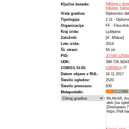
folklora v pro
Ključne besede:
folklore
,
folkl
Vrsta gradiva:
Diplomsko de
Tipologija:
2.11 - Diplom
Organizacija:
FF - Filozofsk
Kraj izida:
Ljubljana
Založnik:
[A. Mlakar]
Leto izida:
2014
Št. strani:
55 str.
PID:
20.500.12556
UDK:
398:726.9(043
COBISS.SI-ID:
53858914
Datum objave v RUL:
16.11.2017
Število ogledov:
2520
Število prenosov:
930
Metapodatki:
:
MLAKAR, Anj
delo
[na splet
[Dostopano 7 
https://hdl.