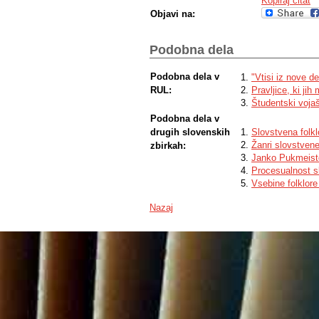
Kopiraj citat
Objavi na:
Podobna dela
Podobna dela v
"Vtisi iz nove d
RUL:
Pravljice, ki jih
Študentski vojaš
Podobna dela v
drugih slovenskih
Slovstvena folk
Žanri slovstvene
zbirkah:
Janko Pukmeister
Procesualnost s
Vsebine folklor
Nazaj