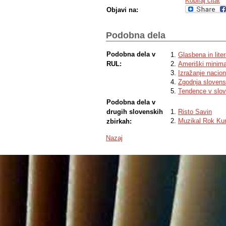
Kopiraj citat
Objavi na:
Podobna dela
Podobna dela v
Glasbena in lite
RUL:
Ameriški minimal
Izražanje nacion
Zgodnja slovens
Tendence v sloven
Podobna dela v
drugih slovenskih
Risto Savin
Muzikal Rok Kur
zbirkah:
Nazaj