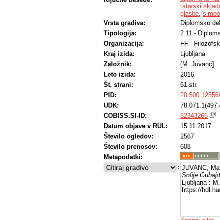
tatarski sklada
glasbe
,
simbol
Vrsta gradiva:
Diplomsko de
Tipologija:
2.11 - Diplom
Organizacija:
FF - Filozofsk
Kraj izida:
Ljubljana
Založnik:
[M. Juvanc]
Leto izida:
2016
Št. strani:
61 str.
PID:
20.500.12556
UDK:
78.071.1(497.
COBISS.SI-ID:
62343266
Datum objave v RUL:
15.11.2017
Število ogledov:
2567
Število prenosov:
608
Metapodatki:
:
JUVANC, Mai
Sofije Gubajd
Ljubljana : M
https://hdl.