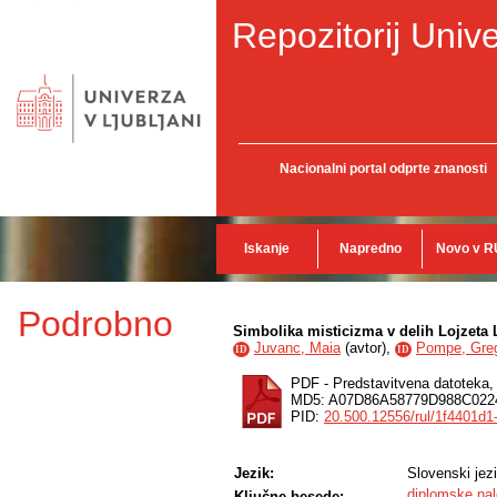
Repozitorij Unive
Nacionalni portal odprte znanosti
Iskanje
Napredno
Novo v R
Podrobno
Simbolika misticizma v delih Lojzeta 
Juvanc, Maia
(
avtor
),
Pompe, Gre
ID
ID
PDF - Predstavitvena datoteka
MD5: A07D86A58779D988C02
PID:
20.500.12556/rul/1f4401d
Jezik:
Slovenski jez
diplomske na
Ključne besede: