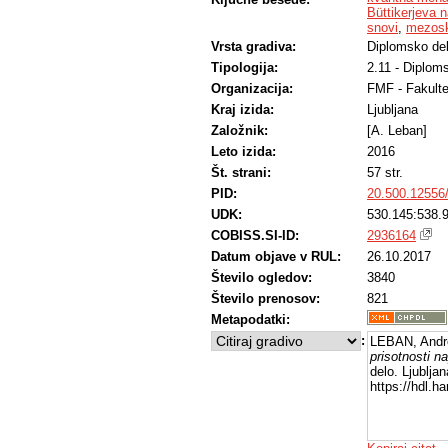
Büttikerjeva 
snovi
,
mezosk
Vrsta gradiva:
Diplomsko de
Tipologija:
2.11 - Diplom
Organizacija:
FMF - Fakulte
Kraj izida:
Ljubljana
Založnik:
[A. Leban]
Leto izida:
2016
Št. strani:
57 str.
PID:
20.500.12556
UDK:
530.145:538.
COBISS.SI-ID:
2936164
Datum objave v RUL:
26.10.2017
Število ogledov:
3840
Število prenosov:
821
Metapodatki:
:
LEBAN, Andr
prisotnosti n
delo. Ljublja
https://hdl.