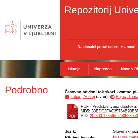
Repozitorij Unive
Nacionalni portal odprte znanosti
Iskanje
Napredno
Novo v R
Podrobno
Časovno odvisni tok skozi kvantno pik
Leban, Andrej
(
avtor
),
Rejec, Tom
ID
ID
PDF - Predstavitvena datoteka
MD5: 53EDC2FAC35764B93B
PID:
20.500.12556/rul/e0523bc
Jezik:
Slovenski jez
kvantna meha
Ključne besede: