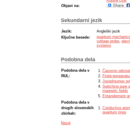
Kopiraj citat
Objavi na:
Sekundarni jezik
Jezik:
Angleški jezik
quantum mechanic
Ključne besede:
voltage probe
,
elect
systems
Podobna dela
Podobna dela v
Časovno odvisen 
RUL:
Finite-temperatu
Josephsonov poj
Switching pure s
magnetic fields
Entanglement gr
Podobna dela v
drugih slovenskih
Conductive atom
quantum rings
zbirkah:
Nazaj