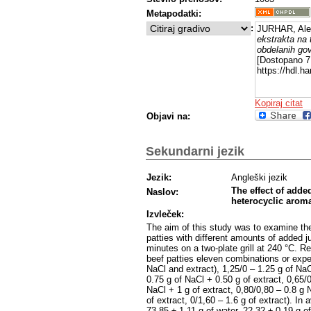
Metapodatki:
:
JURHAR, Ale
ekstrakta na 
obdelanih gov
[Dostopano 7 
https://hdl.
Kopiraj citat
Objavi na:
Sekundarni jezik
Jezik:
Angleški jezik
The effect of adde
Naslov:
heterocyclic aroma
Izvleček:
The aim of this study was to examine th
patties with different amounts of added jun
minutes on a two-plate grill at 240 °C. R
beef patties eleven combinations or expe
NaCl and extract), 1,25/0 – 1.25 g of NaC
0.75 g of NaCl + 0.50 g of extract, 0,65/
NaCl + 1 g of extract, 0,80/0,80 – 0.8 g N
of extract, 0/1,60 – 1.6 g of extract). In
73.85 ± 1.11 g of water, 22.32 ± 0.19 g of