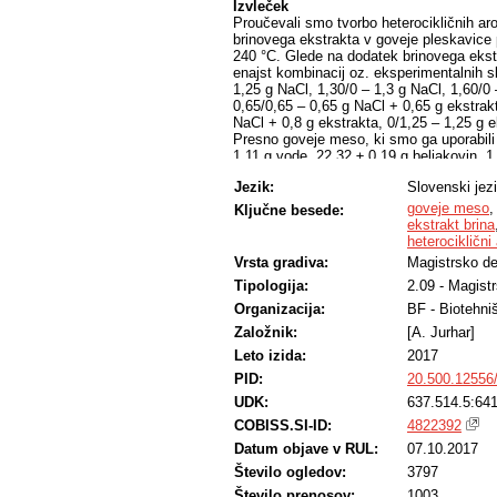
Izvleček
Proučevali smo tvorbo heterocikličnih a
brinovega ekstrakta v goveje pleskavice
240 °C. Glede na dodatek brinovega ekstr
enajst kombinacij oz. eksperimentalnih sk
1,25 g NaCl, 1,30/0 – 1,3 g NaCl, 1,60/0 
0,65/0,65 – 0,65 g NaCl + 0,65 g ekstrakt
NaCl + 0,8 g ekstrakta, 0/1,25 – 1,25 g e
Presno goveje meso, ki smo ga uporabili
1,11 g vode, 22,32 ± 0,19 g beljakovin, 1
kreatina in 0,036 mmol kreatinina. Z meto
Jezik:
Slovenski jez
vsebnost skupnih fenolnih spojin 423,2 mg
ekstrakta. Toplotno obdelane goveje ple
goveje meso
Ključne besede:
HAA/kg, največ je bilo PhIP (1,96 g/kg)
ekstrakt brina
heterociklični
g/kg), MeIQx (0,54 g/kg), ostalih HAA
Vrsta gradiva:
Magistrsko de
tvorilo manj kot 0,5 g/kg (metoda LC-MS
koncentraciji 1,3 g/100 g presne mase p
Tipologija:
2.09 - Magist
kot so MeIQx, PhIP in Glu-P-2). Z vidika
Organizacija:
BF - Biotehni
optimalen dodatek 0,75 g soli in 0,50 g
ni statistično značilno).
Založnik:
[A. Jurhar]
Leto izida:
2017
PID:
20.500.12556
UDK:
637.514.5:64
COBISS.SI-ID:
4822392
Datum objave v RUL:
07.10.2017
Število ogledov:
3797
Število prenosov:
1003