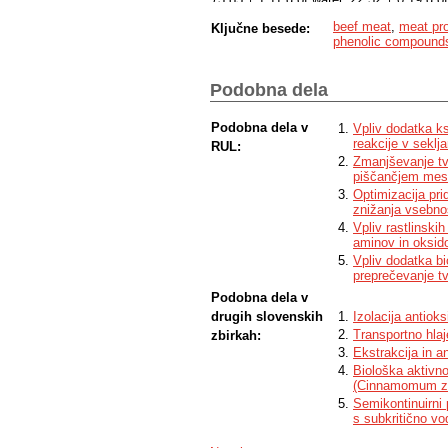
as 0.408 mmol of creatine and 0.036 mmol
beef meat
,
meat pr
Ključne besede:
total phenolic compounds/L (expressed as 
phenolic compound
analysed by Folin-Ciocalteu method. Grill
HAA/kg, with the highest amount of PhIP 
IQx (0.78 g/kg), MeIQx (0.54 g/kg), 
Podobna dela
and IQ less than 0.5 g/kg (LC-MS method
concentration of 1.3 g/100 g of raw patt
Podobna dela v
Vpliv dodatka k
individual HAA, such as MeIQx, PhIP an
reakcije v seklj
acceptability point of view the most optim
RUL:
berries extract (statistically not significan
Zmanjševanje tv
piščančjem mesu
Optimizacija pr
znižanja vsebnos
Vpliv rastlinski
aminov in oksid
Vpliv dodatka bi
preprečevanje t
Podobna dela v
drugih slovenskih
Izolacija antiok
Transportno hlaj
zbirkah:
Ekstrakcija in a
Biološka aktivn
(Cinnamomum z
Semikontinuirni
s subkritično vo