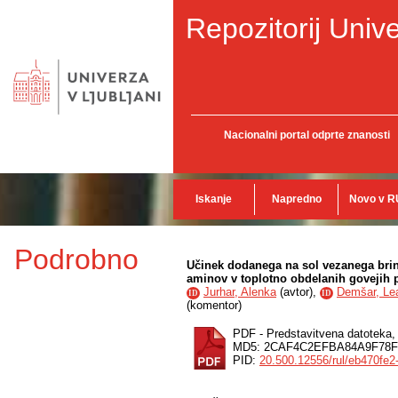
Repozitorij Unive
Nacionalni portal odprte znanosti
Iskanje
Napredno
Novo v R
Podrobno
Učinek dodanega na sol vezanega brin
aminov v toplotno obdelanih govejih 
Jurhar, Alenka
(
avtor
),
Demšar, Le
ID
ID
(
komentor
)
PDF - Predstavitvena datoteka
MD5: 2CAF4C2EFBA84A9F78
PID:
20.500.12556/rul/eb470fe