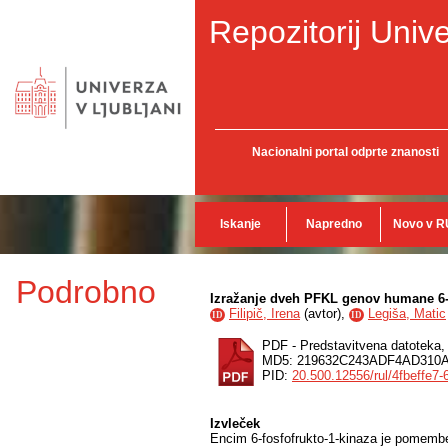
Repozitorij Unive
Nacionalni portal odprte znanosti
Iskanje
Napredno
Novo v R
Podrobno
Izražanje dveh PFKL genov humane 6-f
Filipič, Irena
(
avtor
),
Legiša, Matic
ID
ID
PDF - Predstavitvena datoteka
MD5: 219632C243ADF4AD31
PID:
20.500.12556/rul/4fbeffe7
Izvleček
Encim 6-fosfofrukto-1-kinaza je pomemben r