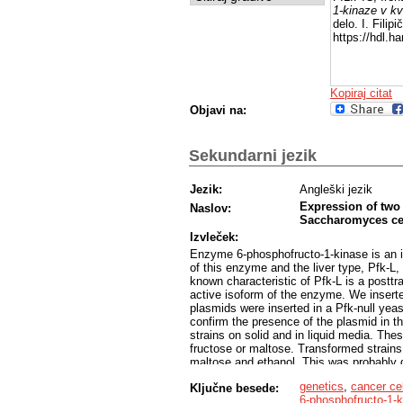
1-kinaze v k
delo. I. Fili
https://hdl.
Kopiraj citat
Objavi na:
Sekundarni jezik
Jezik:
Angleški jezik
Expression of two
Naslov:
Saccharomyces ce
Izvleček:
Enzyme 6-phosphofructo-1-kinase is an i
of this enzyme and the liver type, Pfk-L
known characteristic of Pfk-L is a posttra
active isoform of the enzyme. We insert
plasmids were inserted in a Pfk-null yeas
confirm the presence of the plasmid in th
strains on solid and in liquid media. The
fructose or maltose. Transformed strains
maltose and ethanol. This was probably d
and/or folded into an active form of the
genetics
,
cancer cel
Ključne besede:
where we measured only PFK-L enzyme ac
6-phosphofructo-1-
enable growth on glucose or fructose, we