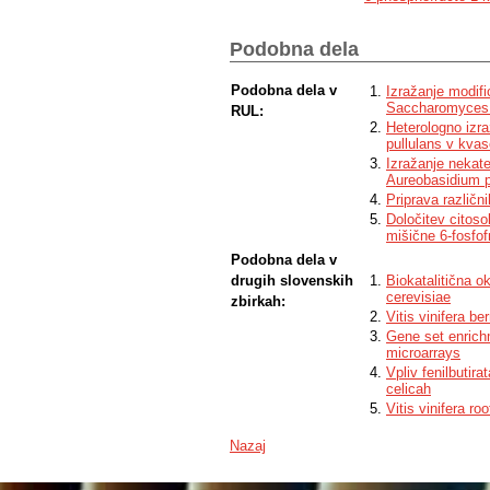
because it was not the canonical one.
Podobna dela
Podobna dela v
Izražanje modifi
Saccharomyces 
RUL:
Heterologno izr
pullulans v kva
Izražanje nekater
Aureobasidium p
Priprava različ
Določitev citoso
mišične 6-fosfof
Podobna dela v
drugih slovenskih
Biokatalitična 
cerevisiae
zbirkah:
Vitis vinifera b
Gene set enrich
microarrays
Vpliv fenilbutir
celicah
Vitis vinifera ro
Nazaj