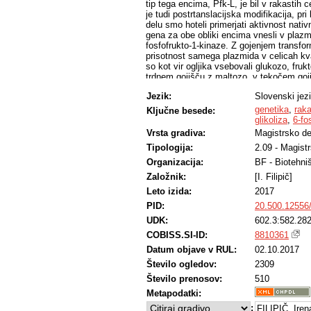
tip tega encima, Pfk-L, je bil v rakastih
je tudi postrtanslacijska modifikacija, pr
delu smo hoteli primerjati aktivnost nati
gena za obe obliki encima vnesli v plazm
fosfofrukto-1-kinaze. Z gojenjem transfo
prisotnost samega plazmida v celicah kvas
so kot vir ogljika vsebovali glukozo, fru
trdnem gojišču z maltozo, v tekočem goji
dejstvo, da vnesena gena ne omogočata 
Jezik:
Slovenski jez
aktivnosti pa smo to še potrdili, saj je b
oblika ni rasla na enostavnih sladkorjih, 
genetika
,
raka
Ključne besede:
uporabo v takšnem poskusu. Uporabljena 
glikoliza
,
6-fo
ni kanonična oblika gena.
Vrsta gradiva:
Magistrsko de
Tipologija:
2.09 - Magist
Organizacija:
BF - Biotehni
Založnik:
[I. Filipič]
Leto izida:
2017
PID:
20.500.12556
UDK:
602.3:582.282
COBISS.SI-ID:
8810361
Datum objave v RUL:
02.10.2017
Število ogledov:
2309
Število prenosov:
510
Metapodatki:
:
FILIPIČ, Iren