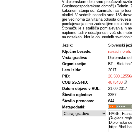
V diplomskem delu smo proučevali razšir
Gozdnogospodarskem območju Tolmin. Zan
kakšnem stanju so. Zanimalo nas je tudi
okolici. V sedmih nasadih smo 185 dreves
gre večinoma za vitalna odrasla drevesa
pomlajevanja smo zadovoljive rezultate 
Stomažu je s stališča pomlajevanja in mo
najdemo tudi v oddaljenosti več sto metr
na posekah, kjer je ob ugodnih svetlobn
se priporoča skrb za navadni oreh predvs
Jezik:
Slovenski jez
visokokakovostnega orehovega lesa v gozd
Ključne besede:
navadni oreh
Vrsta gradiva:
Diplomsko de
Organizacija:
BF - Biotehni
Leto izida:
2017
PID:
20.500.12556
COBISS.SI-ID:
4875430
Datum objave v RUL:
21.09.2017
Število ogledov:
3357
Število prenosov:
644
Metapodatki:
:
HABE, Franc
(Juglans reg
Diplomsko del
https://hdl.