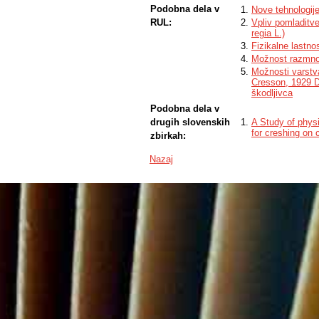
Podobna dela v
Nove tehnologije
RUL:
Vpliv pomladitve
regia L.)
Fizikalne lastno
Možnost razmnož
Možnosti varstv
Cresson, 1929 Di
škodljivca
Podobna dela v
drugih slovenskih
A Study of physi
for creshing on 
zbirkah:
Nazaj