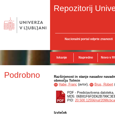
Repozitorij Unive
Nacionalni portal odprte znanosti
Iskanje
Napredno
Novo v R
Podrobno
Razširjenost in stanje nasadov navad
območju Tolmin
Habe, Franc
(
avtor
),
Brus, Robert
ID
ID
PDF - Predstavitvena datoteka
MD5: 06B81F6FDD62B799C3E
PID:
20.500.12556/rul/2098cbc
Izvleček