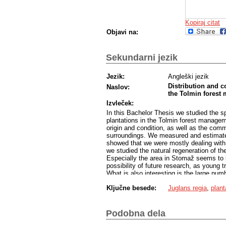
Kopiraj citat
Objavi na:
Sekundarni jezik
Jezik:
Angleški jezik
Distribution and c
Naslov:
the Tolmin forest
Izvleček:
In this Bachelor Thesis we studied the sp
plantations in the Tolmin forest managem
origin and condition, as well as the comm
surroundings. We measured and estimated
showed that we were mostly dealing with 
we studied the natural regeneration of t
Especially the area in Stomaž seems to b
possibility of future research, as young
What is also interesting is the large num
successfully competes with other species
Ključne besede:
Juglans regia
,
plant
for common walnut trees in the areas whe
invested to achieve a bigger proportion o
Podobna dela