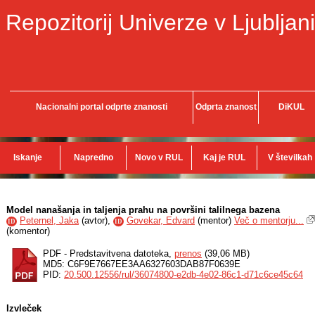
Repozitorij Univerze v Ljubljani
Nacionalni portal odprte znanosti
Odprta znanost
DiKUL
Iskanje
Napredno
Novo v RUL
Kaj je RUL
V številkah
Model nanašanja in taljenja prahu na površini talilnega bazena
Peternel, Jaka
(
avtor
),
Govekar, Edvard
(
mentor
)
Več o mentorju...
ID
ID
(
komentor
)
PDF - Predstavitvena datoteka,
prenos
(39,06 MB)
MD5: C6F9E7667EE3AA6327603DAB87F0639E
PID:
20.500.12556/rul/36074800-e2db-4e02-86c1-d71c6ce45c64
Izvleček