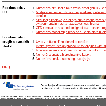
Podobna dela v
Numerična simulacija toka zraka skozi gonilnik ses
RUL:
Modeliranje cevne turbine z diagonalnim gonilniko
tekočin
Simulacija interakcije šibkega curka vodne pare s p
eksperimentalni napravi zadrževalnega hrama
CFD-simulation assisted design of elastocaloric r
Numerično modeliranje procesa sušenja blata iz čis
Podobna dela v
drugih slovenskih
Uvod v računalniško dinamiko tekočin
Intake system design procedure for engines with s
zbirkah:
Izdelava sistema inteligentnih delcev za prikaz zra
Numerična analiza hidrodinamike kajaka
Numerična analiza stenskega uparjanja
Nazaj
Operacijo delno financira Evropska unija iz Evropskega sklada za regionalni razvoj ter Ministrstvo za izobraževanje, znanost in špor
krepitve regionalnih razvojnih potencialov za obdobje 2007-2013, razvojne prioritete: Gospodarsko razvojna infrastruktura; prednostn