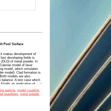
lt Pool Surface
s it makes development of
fast developing fields is
n (DLD) of metal powder. In
 Eulerian model of laser
king model, which simulates
er model). Clad formation is
 Both models are also
balance. A test case which
inally an application of
ing particle
,
model coupling
,
d quantities
,
metal powder
,