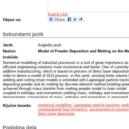
Kopiraj citat
Objavi na:
Sekundarni jezik
Jezik:
Angleški jezik
Naslov:
Model of Powder Deposition and Melting on the Me
Izvleček:
Numerical modelling of industrial processes is a tool of great importance a
efficient engineering solutions more economical and faster. One of currently 
additive manufacturing, which is based on process of direct laser depositio
order to derive a model of DLD process, in this work, existing finite volume
welding and cutting (main model) is extended with Lagrangian particle trac
depositing powder and its melting by discrete element method (melting powd
achieved through mass transfer from melting powder model to main model.
coupled in enthalpy and momentum yielding mass, enthalpy and momentum 
demonstrates conservation of mass, enthalpy and momentum is presented. F
derived model to DLD process modelling is shown.
numerical modelling
,
Lagrangian particle tracking
,
melt
Ključne besede:
computational fluid Dynamics
,
assessment of conserve
direct laser deposition
Podobna dela