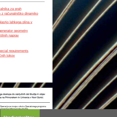
alnika za prah
m z računalniško dinamiko
lastjo lahkega plina v
egenerator geometry
tilnih naprav
pecial requirements
čnih tokov
t. Operacija se izvaja v okviru Operativnega programa
e usmeritve Informacijska družba.