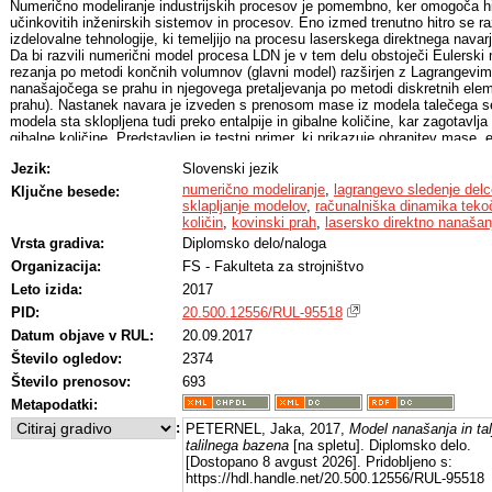
Numerično modeliranje industrijskih procesov je pomembno, ker omogoča hitr
učinkovitih inženirskih sistemov in procesov. Eno izmed trenutno hitro se ra
izdelovalne tehnologije, ki temeljijo na procesu laserskega direktnega nava
Da bi razvili numerični model procesa LDN je v tem delu obstoječi Eulerski 
rezanja po metodi končnih volumnov (glavni model) razširjen z Lagrangevi
nanašajočega se prahu in njegovega pretaljevanja po metodi diskretnih ele
prahu). Nastanek navara je izveden s prenosom mase iz modela talečega s
modela sta sklopljena tudi preko entalpije in gibalne količine, kar zagotavlja
gibalne količine. Predstavljen je testni primer, ki prikazuje ohranitev mase, e
koncu pa tudi aplikacija razvitega modela za modeliranje LDN procesa.
Jezik:
Slovenski jezik
numerično modeliranje
,
lagrangevo sledenje delc
Ključne besede:
sklapljanje modelov
,
računalniška dinamika teko
količin
,
kovinski prah
,
lasersko direktno nanašan
Vrsta gradiva:
Diplomsko delo/naloga
Organizacija:
FS - Fakulteta za strojništvo
Leto izida:
2017
PID:
20.500.12556/RUL-95518
Datum objave v RUL:
20.09.2017
Število ogledov:
2374
Število prenosov:
693
Metapodatki:
:
PETERNEL, Jaka, 2017,
Model nanašanja in tal
talilnega bazena
[na spletu]. Diplomsko delo.
[Dostopano 8 avgust 2026]. Pridobljeno s:
https://hdl.handle.net/20.500.12556/RUL-95518