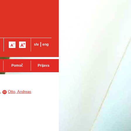
|
slv
eng
Pomoč
Prijava
,
Otto, Andreas
ID