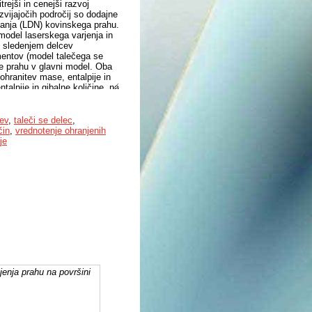
ejši in cenejši razvoj
zvijajočih področij so dodajne
rjanja (LDN) kovinskega prahu.
model laserskega varjenja in
m sledenjem delcev
mentov (model talečega se
e prahu v glavni model. Oba
 ohranitev mase, entalpije in
ntalpije in gibalne količine, na
ev
,
taleči se delec
,
čin
,
vrednotenje ohranjenih
je
jenja prahu na površini