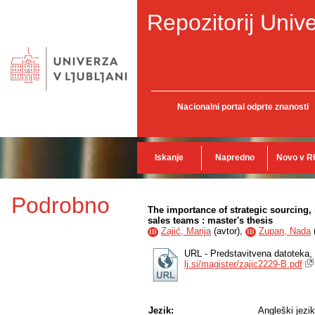
Repozitorij Unive
Nacionalni portal odprte znanosti
Iskanje
Napredno
Novo v R
Podrobno
The importance of strategic sourcing, r
sales teams : master's thesis
Zajić, Marija
(
avtor
),
Zupan, Nada
ID
ID
URL - Predstavitvena datoteka,
lj.si/magister/zajic2229-B.pdf
Jezik:
Angleški jezik