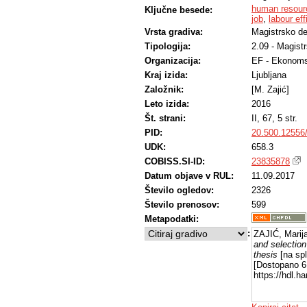
human resou
Ključne besede:
job
,
labour eff
Vrsta gradiva:
Magistrsko de
Tipologija:
2.09 - Magist
Organizacija:
EF - Ekonoms
Kraj izida:
Ljubljana
Založnik:
[M. Zajić]
Leto izida:
2016
Št. strani:
II, 67, 5 str.
PID:
20.500.12556
UDK:
658.3
COBISS.SI-ID:
23835878
Datum objave v RUL:
11.09.2017
Število ogledov:
2326
Število prenosov:
599
Metapodatki:
:
ZAJIĆ, Marij
and selection
thesis
[na spl
[Dostopano 6 
https://hdl.