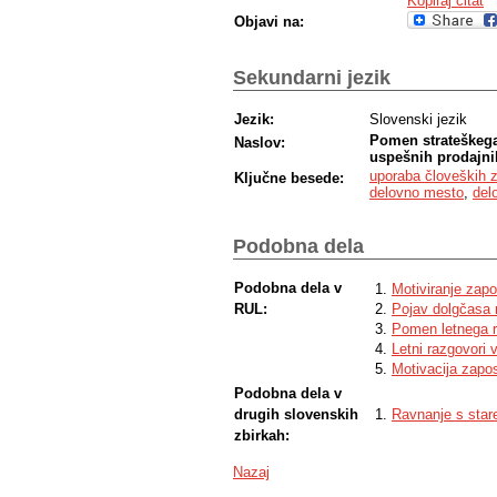
Kopiraj citat
Objavi na:
Sekundarni jezik
Jezik:
Slovenski jezik
Pomen strateškega 
Naslov:
uspešnih prodajni
uporaba človeških z
Ključne besede:
delovno mesto
,
del
Podobna dela
Podobna dela v
Motiviranje zapo
RUL:
Pojav dolgčasa
Pomen letnega r
Letni razgovori
Motivacija zapos
Podobna dela v
drugih slovenskih
Ravnanje s star
zbirkah:
Nazaj