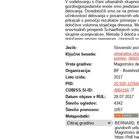
V sodelovanju s člani urbarialnih skupno
gozdnogospodarske enote smo predstavili
delovanja. Osredotočili smo se na primerj
učinkovitost delovanja v posameznih urba
prikazali s pomočjo rezultatov primerjav
določitve volumna stoječega drevesa. Me
enovhodnih prirejenih Schaefferjevih volu
skupine ocenjevalcev, Metoda 3 določa vo
določenim prsnim premerom. Ugotovili smo
urbarialni skupnosti Pince s srednjim od
Jezik:
Slovenski jez
deležnika, sledita Metoda 3 v urbarialni
Metoda 2 v urbarialni skupnosti Dolina 
urbarialna sk
Ključne besede:
gospodarjenja smo podkrepili s primerjav
pomen
,
delež
Kobilja in gozda urbarialne skupnosti Če
Vrsta gradiva:
Magistrsko de
predstavili tudi socialni pomen urbarialn
Organizacija:
BF - Biotehni
Leto izida:
2017
PID:
20.500.12556
COBISS.SI-ID:
4864166
Datum objave v RUL:
28.07.2017
Število ogledov:
4342
Število prenosov:
1057
Metapodatki:
:
BERNARD, Be
gozdovih urb
Magistrsko de
https://hdl.