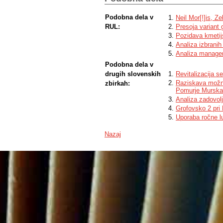
Podobna dela v
Neil Mor[!]is, Ze
RUL:
Presoja variant 
Pozidava kmetij
Analiza izbrani
Analiza managem
Podobna dela v
drugih slovenskih
Revitalizacija 
Raziskava možno
zbirkah:
Pomurje Murska
Analiza zadovol
Grofovsko 2 pri
Uporaba ročne l
Nazaj