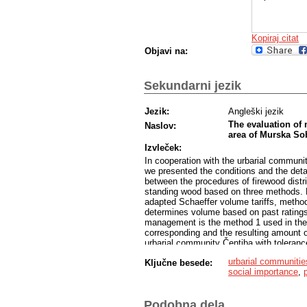
Kopiraj citat
Objavi na:
Sekundarni jezik
Jezik:
Angleški jezik
The evaluation of 
Naslov:
area of Murska So
Izvleček:
In cooperation with the urbarial communi
we presented the conditions and the deta
between the procedures of firewood distri
standing wood based on three methods. M
adapted Schaeffer volume tariffs, meth
determines volume based on past ratings
management is the method 1 used in the
corresponding and the resulting amount o
urbarial community Čentiba with tolerance
community Dolina with tolerance of 0.64 
urbarial communitie
Ključne besede:
management by comparing the realissatio
social importance
,
in Kobilje and the forest of the urbaria
the urbarial communities in the mentione
Podobna dela