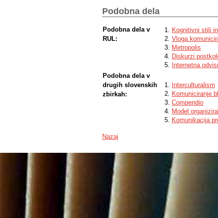
Podobna dela
Podobna dela v
Kognitivni stili
RUL:
Vloga komunicira
Metropolis
Diskurzi postkol
Internetna odvis
Podobna dela v
drugih slovenskih
Interculturalism
Komuniciranje 
zbirkah:
Compendio
Model organizir
Komunikacija pr
Nazaj