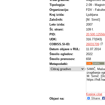
Tipologija:
2.09 - Magist
Organizacija:
FDV - Fakulte
Kraj izida:
Ljubljana
Založnik:
[M. Simič]
Leto izida:
2007
Št. strani:
109 f.
PID:
20.500.12556
UDK:
316.77(043)
COBISS.SI-ID:
26031709
Datum objave v RUL:
11.07.2014
Število ogledov:
2022
Število prenosov:
658
Metapodatki:
:
SIMIČ, Maša
izogibanja o
M. Simič. [Do
https://hdl.
Kopiraj citat
Objavi na: