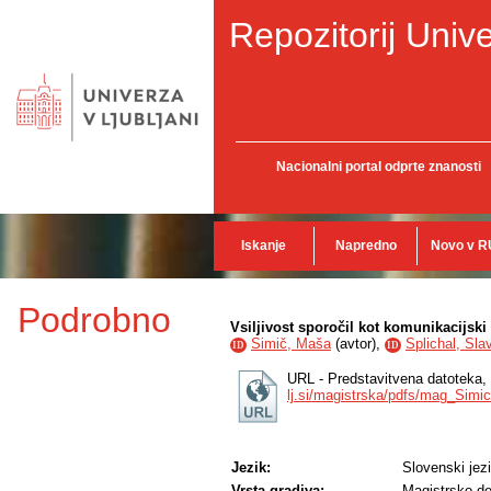
Repozitorij Unive
Nacionalni portal odprte znanosti
Iskanje
Napredno
Novo v R
Podrobno
Vsiljivost sporočil kot komunikacijsk
Simič, Maša
(
avtor
),
Splichal, Sla
ID
ID
URL - Predstavitvena datoteka,
lj.si/magistrska/pdfs/mag_Sim
Jezik:
Slovenski jez
Vrsta gradiva:
Magistrsko de