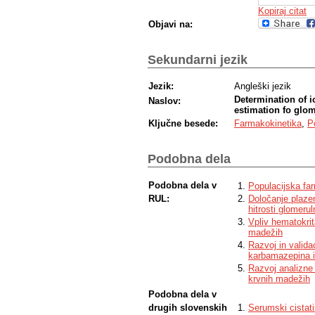
Kopiraj citat
Objavi na:
Sekundarni jezik
Jezik:
Angleški jezik
Determination of i
Naslov:
estimation fo glome
Ključne besede:
Farmakokinetika
,
P
Podobna dela
Podobna dela v
Populacijska far
RUL:
Določanje plaze
hitrosti glomeruln
Vpliv hematokri
madežih
Razvoj in valida
karbamazepina i
Razvoj analizne
krvnih madežih
Podobna dela v
drugih slovenskih
Serumski cistati