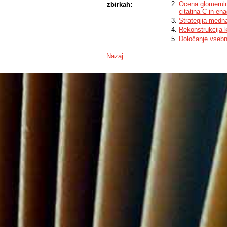
Ocena glomeruln
zbirkah:
citatina C in en
Strategija medna
Rekonstrukcija k
Določanje vsebno
Nazaj