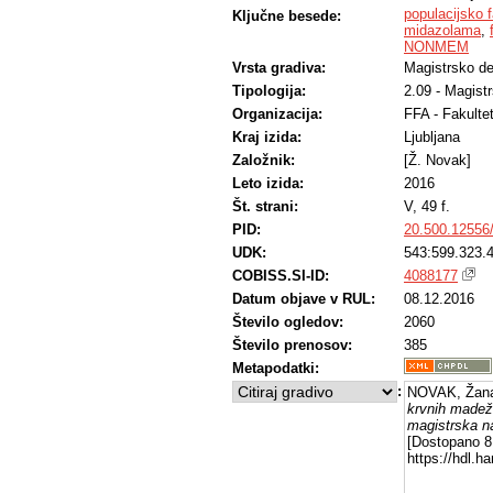
populacijsko 
Ključne besede:
midazolama
,
NONMEM
Vrsta gradiva:
Magistrsko de
Tipologija:
2.09 - Magist
Organizacija:
FFA - Fakulte
Kraj izida:
Ljubljana
Založnik:
[Ž. Novak]
Leto izida:
2016
Št. strani:
V, 49 f.
PID:
20.500.12556
UDK:
543:599.323.4
COBISS.SI-ID:
4088177
Datum objave v RUL:
08.12.2016
Število ogledov:
2060
Število prenosov:
385
Metapodatki:
:
NOVAK, Žana
krvnih madeži
magistrska n
[Dostopano 8 
https://hdl.