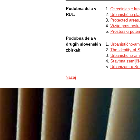
Podobna dela v
Osredinjenje kra
RUL:
Urbanistično-pl
Protected areas
Vizija prostorsk
Prostorski poten
Podobna dela v
drugih slovenskih
Urbanistično-arh
The identity of 
zbirkah:
Urbanistično-arh
Stavbna zemljiš
Urbanizam u Srbi
Nazaj