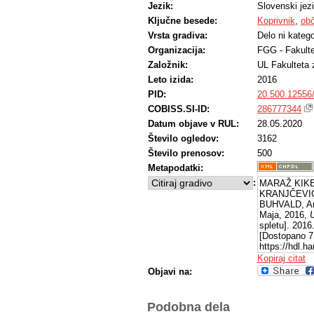
Jezik:
Slovenski jez
Ključne besede:
Koprivnik
,
obč
Vrsta gradiva:
Delo ni katego
Organizacija:
FGG - Fakulte
Založnik:
UL Fakulteta 
Leto izida:
2016
PID:
20.500.12556
COBISS.SI-ID:
286777344
Datum objave v RUL:
28.05.2020
Število ogledov:
3162
Število prenosov:
500
Metapodatki:
:
MARAŽ KIKEL
KRANJČEVIĆ
BUHVALD, An
Maja, 2016,
U
spletu]. 2016
[Dostopano 7 
https://hdl.
Kopiraj citat
Objavi na:
Podobna dela