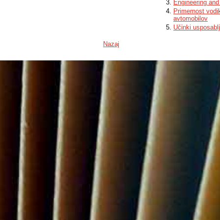
Engineering and
Primernost vodik
avtomobilov
Učinki usposablj
Nazaj