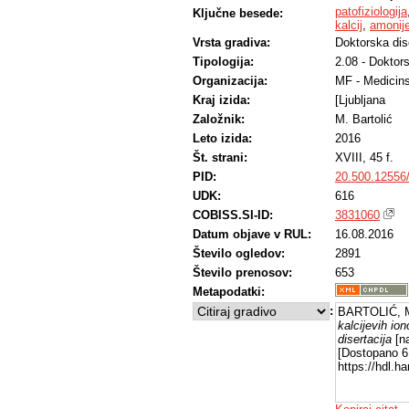
patofiziologija
Ključne besede:
kalcij
,
amonije
Vrsta gradiva:
Doktorska dis
Tipologija:
2.08 - Doktors
Organizacija:
MF - Medicins
Kraj izida:
[Ljubljana
Založnik:
M. Bartolić
Leto izida:
2016
Št. strani:
XVIII, 45 f.
PID:
20.500.12556
UDK:
616
COBISS.SI-ID:
3831060
Datum objave v RUL:
16.08.2016
Število ogledov:
2891
Število prenosov:
653
Metapodatki:
:
BARTOLIĆ, M
kalcijevih io
disertacija
[na
[Dostopano 6 
https://hdl.