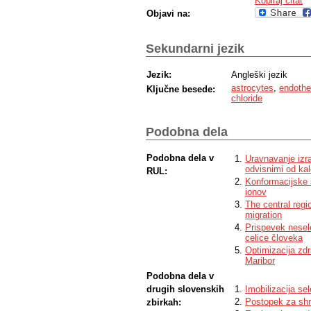
Kopiraj citat
Objavi na:
Sekundarni jezik
Jezik:
Angleški jezik
astrocytes
,
endothel
Ključne besede:
chloride
Podobna dela
Podobna dela v
Uravnavanje izra
odvisnimi od kal
RUL:
Konformacijske 
ionov
The central regi
migration
Prispevek nesele
celice človeka
Optimizacija zdr
Maribor
Podobna dela v
drugih slovenskih
Imobilizacija se
Postopek za shra
zbirkah: