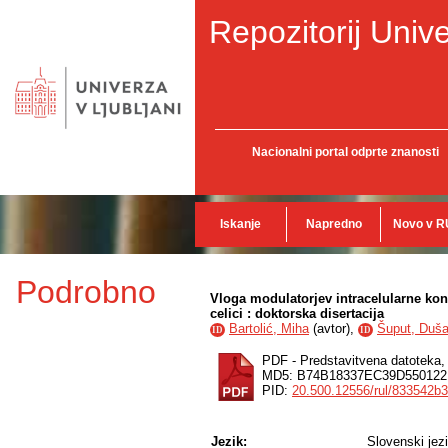
Repozitorij Unive
Nacionalni portal odprte znanosti
Iskanje
Napredno
Novo v R
Podrobno
Vloga modulatorjev intracelularne kon
celici : doktorska disertacija
Bartolić, Miha
(
avtor
),
Šuput, Duš
ID
ID
PDF - Predstavitvena datoteka
MD5: B74B18337EC39D550122
PID:
20.500.12556/rul/833542b
Jezik:
Slovenski jez