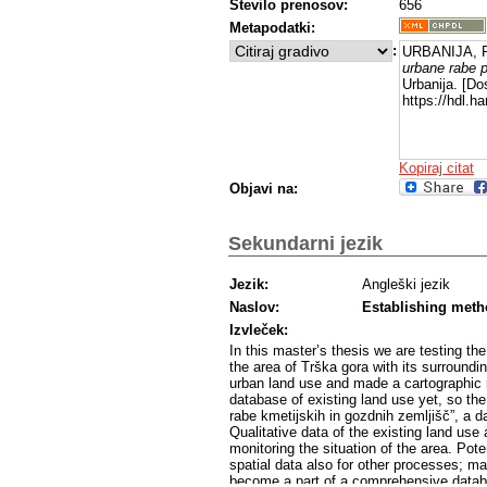
Število prenosov:
656
Metapodatki:
:
URBANIJA, R
urbane rabe p
Urbanija. [Do
https://hdl.
Kopiraj citat
Objavi na:
Sekundarni jezik
Jezik:
Angleški jezik
Naslov:
Establishing meth
Izvleček:
In this master’s thesis we are testing th
the area of Trška gora with its surroundin
urban land use and made a cartographic r
database of existing land use yet, so th
rabe kmetijskih in gozdnih zemljišč”, a d
Qualitative data of the existing land use 
monitoring the situation of the area. Po
spatial data also for other processes; ma
become a part of a comprehensive databas