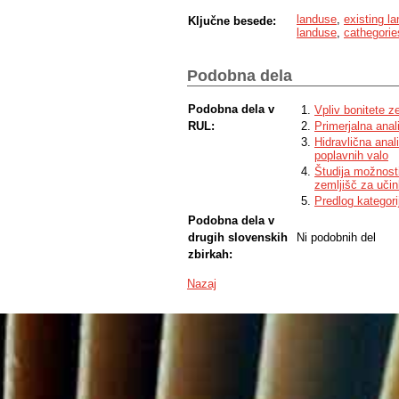
are absolutely necessary.
landuse
,
existing l
Ključne besede:
landuse
,
cathegorie
Podobna dela
Podobna dela v
Vpliv bonitete 
RUL:
Primerjalna ana
Hidravlična anal
poplavnih valo
Študija možnosti
zemljišč za učin
Predlog kategori
Podobna dela v
drugih slovenskih
Ni podobnih del
zbirkah:
Nazaj