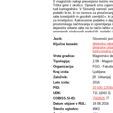
V magistrski nalogi preverjamo testno m
Trške gore z okolico. Opravili smo zaje
tudi kartografsko. V Sloveniji namreč us
podatki le-te, ki so osnova za proučevan
rabe kmetijskih in gozdnih zemljišč«, ki j
za kmetijstvo. Kakovostne podatke o dej
prostorskega načrtovanja in spremljanja
dejanske urbane rabe na ta način lahko 
omenjenih strokovnih področjih, podatki 
pri množičnem vrednotenju nepremičnin. 
Jezik:
Slovenski jez
dejanske rabe prostora, seveda pa bodo 
usklajevanja.
dejanska raba
Ključne besede:
dejanske urba
funkcionalna 
Vrsta gradiva:
Magistrsko de
Tipologija:
2.09 - Magist
Organizacija:
FGG - Fakulte
Kraj izida:
Ljubljana
Založnik:
[R. Urbanija]
Leto izida:
2016
PID:
20.500.12556
UDK:
711.1(043.3)
COBISS.SI-ID:
7569505
Datum objave v RUL:
19.08.2016
Število ogledov:
4963