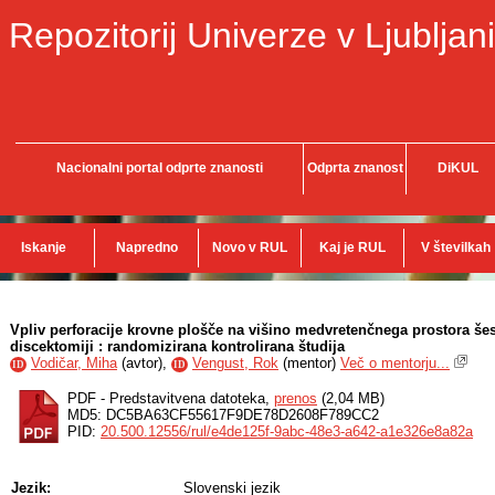
Repozitorij Univerze v Ljubljani
Nacionalni portal odprte znanosti
Odprta znanost
DiKUL
Iskanje
Napredno
Novo v RUL
Kaj je RUL
V številkah
Vpliv perforacije krovne plošče na višino medvretenčnega prostora še
discektomiji : randomizirana kontrolirana študija
Vodičar, Miha
(
avtor
),
Vengust, Rok
(
mentor
)
Več o mentorju...
ID
ID
PDF - Predstavitvena datoteka,
prenos
(2,04 MB)
MD5: DC5BA63CF55617F9DE78D2608F789CC2
PID:
20.500.12556/rul/e4de125f-9abc-48e3-a642-a1e326e8a82a
Jezik:
Slovenski jezik