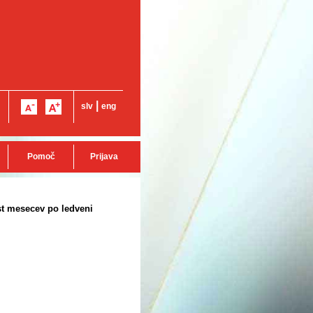
|
slv
eng
Pomoč
Prijava
st mesecev po ledveni