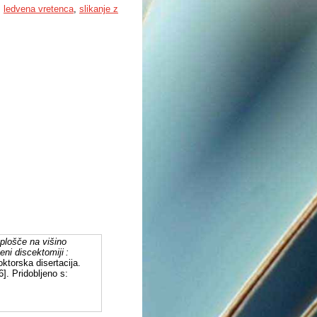
,
ledvena vretenca
,
slikanje z
 plošče na višino
i discektomiji :
oktorska disertacija.
]. Pridobljeno s: