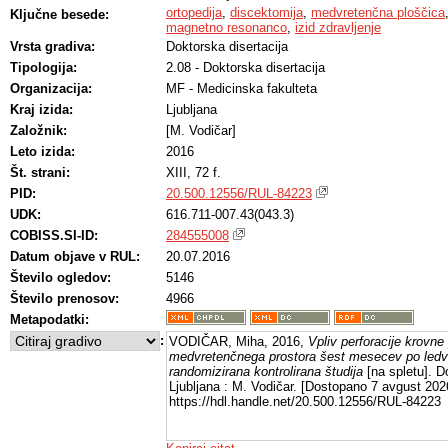
ortopedija
,
discektomija
,
medvretenčna ploščica
Ključne besede:
magnetno resonanco
,
izid zdravljenje
Vrsta gradiva:
Doktorska disertacija
Tipologija:
2.08 - Doktorska disertacija
Organizacija:
MF - Medicinska fakulteta
Kraj izida:
Ljubljana
Založnik:
[M. Vodičar]
Leto izida:
2016
Št. strani:
XIII, 72 f.
PID:
20.500.12556/RUL-84223
UDK:
616.711-007.43(043.3)
COBISS.SI-ID:
284555008
Datum objave v RUL:
20.07.2016
Število ogledov:
5146
Število prenosov:
4966
Metapodatki:
:
VODIČAR, Miha, 2016,
Vpliv perforacije krovne
medvretenčnega prostora šest mesecev po ledven
randomizirana kontrolirana študija
[na spletu]. D
Ljubljana : M. Vodičar. [Dostopano 7 avgust 2026
https://hdl.handle.net/20.500.12556/RUL-84223