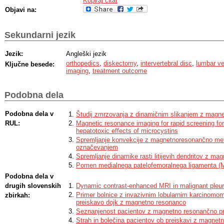
Kopiraj citat
Objavi na:
Sekundarni jezik
Jezik:
Angleški jezik
orthopedics
,
diskectomy
,
intervertebral disc
,
lumbar ve
Ključne besede:
imaging
,
treatment outcome
Podobna dela
Podobna dela v
Študij zmrzovanja z dinamičnim slikanjem z magn
RUL:
Magnetic resonance imaging for rapid screening for
hepatotoxic effects of microcystins
Spremljanje konvekcije z magnetnoresonančno met
označevanjem
Spremljanje dinamike rasti litijevih dendritov z m
Pomen medialnega patelofemoralnega ligamenta (M
Podobna dela v
drugih slovenskih
Dynamic contrast-enhanced MRI in malignant pleu
Primer bolnice z invazivnim lobularnim karcinomom 
zbirkah:
preiskavo dojk z magnetno resonanco
Seznanjenost pacientov z magnetno resonančno p
Strah in bolečina pacientov ob preiskavi z magnet