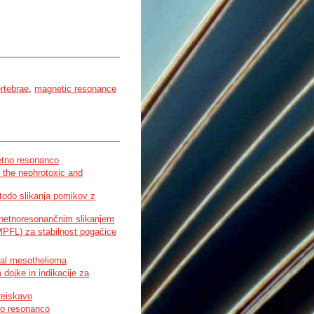
rtebrae
,
magnetic resonance
etno resonanco
 the nephrotoxic and
odo slikanja pomikov z
agnetnoresonančnim slikanjem
PFL) za stabilnost pogačice
ral mesothelioma
dojke in indikacije za
reiskavo
no resonanco