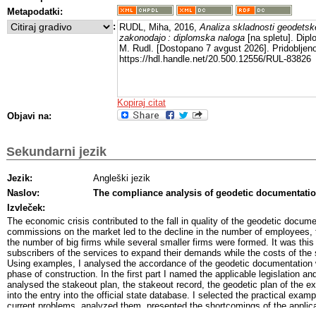
Metapodatki:
:
RUDL, Miha, 2016,
Analiza skladnosti geodets
zakonodajo : diplomska naloga
[na spletu]. Dipl
M. Rudl. [Dostopano 7 avgust 2026]. Pridobljeno
https://hdl.handle.net/20.500.12556/RUL-83826
Kopiraj citat
Objavi na:
Sekundarni jezik
Jezik:
Angleški jezik
Naslov:
The compliance analysis of geodetic documentation
Izvleček:
The economic crisis contributed to the fall in quality of the geodetic docum
commissions on the market led to the decline in the number of employees, t
the number of big firms while several smaller firms were formed. It was this
subscribers of the services to expand their demands while the costs of the se
Using examples, I analysed the accordance of the geodetic documentation wi
phase of construction. In the first part I named the applicable legislation an
analysed the stakeout plan, the stakeout record, the geodetic plan of the e
into the entry into the official state database. I selected the practical exam
current problems, analyzed them, presented the shortcomings of the applicab