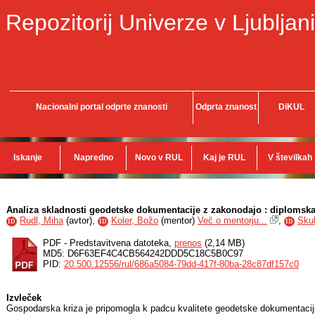
Repozitorij Univerze v Ljubljani
Nacionalni portal odprte znanosti
Odprta znanost
DiKUL
Iskanje
Napredno
Novo v RUL
Kaj je RUL
V številkah
Analiza skladnosti geodetske dokumentacije z zakonodajo : diplomsk
Rudl, Miha
(
avtor
),
Koler, Božo
(
mentor
)
Več o mentorju...
,
Sku
ID
ID
ID
PDF - Predstavitvena datoteka,
prenos
(2,14 MB)
MD5: D6F63EF4C4CB564242DDD5C18C5B0C97
PID:
20.500.12556/rul/686a5084-79dd-417f-80ba-28c87df157c0
Izvleček
Gospodarska kriza je pripomogla k padcu kvalitete geodetske dokumentacije