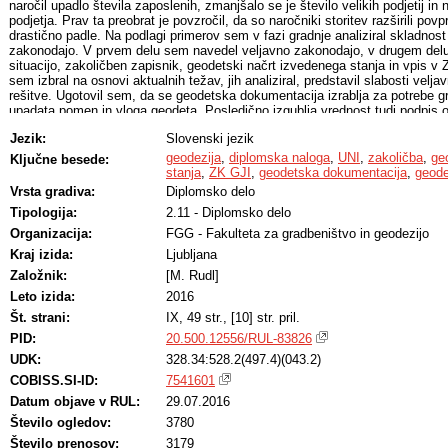
naročil upadlo števila zaposlenih, zmanjšalo se je število velikih podjetij in
podjetja. Prav ta preobrat je povzročil, da so naročniki storitev razširili pov
drastično padle. Na podlagi primerov sem v fazi gradnje analiziral skladno
zakonodajo. V prvem delu sem navedel veljavno zakonodajo, v drugem delu 
situacijo, zakoličben zapisnik, geodetski načrt izvedenega stanja in vpis v
sem izbral na osnovi aktualnih težav, jih analiziral, predstavil slabosti velj
rešitve. Ugotovil sem, da se geodetska dokumentacija izrablja za potrebe g
upadata pomen in vloga geodeta. Posledično izgublja vrednost tudi podpis
Potrebno bi bilo dopolniti obstoječo zakonodajo na področju operativnega ka
Jezik:
Slovenski jezik
nove zakonodaje pa bo potrebno zaostriti kontrolo skladnosti elaboratov z z
zmanjšali, oziroma onemogočili zlorabo podpisa odgovornega geodeta.
geodezija
,
diplomska naloga
,
UNI
,
zakoličba
,
ge
Ključne besede:
stanja
,
ZK GJI
,
geodetska dokumentacija
,
geode
Vrsta gradiva:
Diplomsko delo
Tipologija:
2.11 - Diplomsko delo
Organizacija:
FGG - Fakulteta za gradbeništvo in geodezijo
Kraj izida:
Ljubljana
Založnik:
[M. Rudl]
Leto izida:
2016
Št. strani:
IX, 49 str., [10] str. pril.
PID:
20.500.12556/RUL-83826
UDK:
328.34:528.2(497.4)(043.2)
COBISS.SI-ID:
7541601
Datum objave v RUL:
29.07.2016
Število ogledov:
3780
Število prenosov:
3179