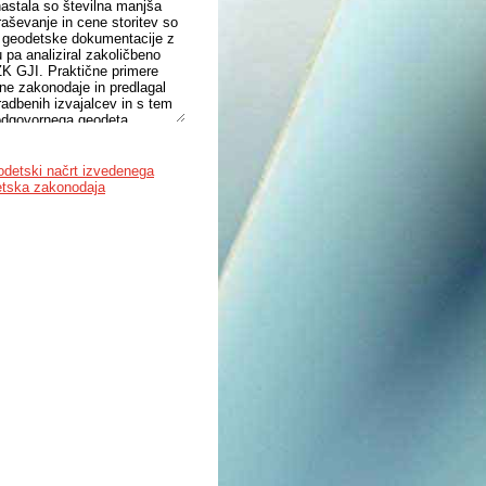
 nastala so številna manjša
praševanje in cene storitev so
st geodetske dokumentacije z
pa analiziral zakoličbeno
 ZK GJI. Praktične primere
avne zakonodaje in predlagal
radbenih izvajalcev in s tem
 odgovornega geodeta.
tastra. Po sami vzpostavitvi
akonodajo, saj bi s tem
odetski načrt izvedenega
tska zakonodaja