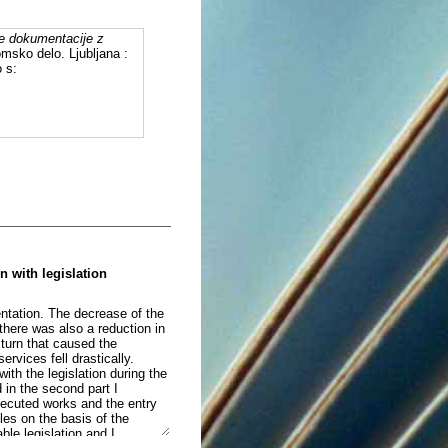
ke dokumentacije z
omsko delo. Ljubljana :
 s:
 with legislation
entation. The decrease of the
here was also a reduction in
 turn that caused the
rvices fell drastically.
th the legislation during the
d in the second part I
xecuted works and the entry
ples on the basis of the
le legislation and I