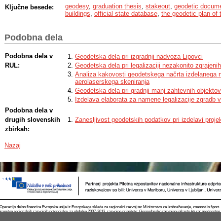
recommended solutions. I concluded that the geodetic documentation is bein
geodesy
,
graduation thesis
,
stakeout
,
geodetic docume
Ključne besede:
construction contractors and with that the meaning and the role of the geode
buildings
,
official state database
,
the geodetic plan of
consequence the signature of the geodesist in charge is also losing value. T
the field of the operational cadastre ought to be supplemented. Once a new l
there will need to be a stricter control on whether the studies are in accorda
Podobna dela
that would decrease or prevent the exploitation of the signature of the geode
Podobna dela v
Geodetska dela pri izgradnji nadvoza Lipovci
RUL:
Geodetska dela pri legalizaciji nezakonito zgrajeni
Analiza kakovosti geodetskega načrta izdelanega 
aerolaserskega skeniranja
Geodetska dela pri gradnji manj zahtevnih objektov
Izdelava elaborata za namene legalizacije zgradb 
Podobna dela v
drugih slovenskih
Zanesljivost geodetskih podatkov pri izdelavi proj
zbirkah:
Nazaj
Operacijo delno financira Evropska unija iz Evropskega sklada za regionalni razvoj ter Ministrstvo za izobraževanje, znanost in špor
krepitve regionalnih razvojnih potencialov za obdobje 2007-2013, razvojne prioritete: Gospodarsko razvojna infrastruktura; prednostn