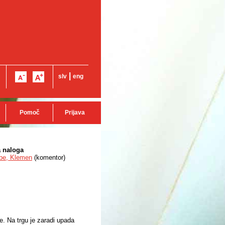
|
slv
eng
Pomoč
Prijava
a naloga
be, Klemen
(
komentor
)
. Na trgu je zaradi upada