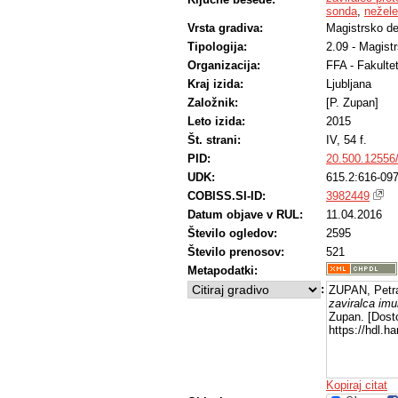
sonda
,
nežele
Vrsta gradiva:
Magistrsko de
Tipologija:
2.09 - Magist
Organizacija:
FFA - Fakulte
Kraj izida:
Ljubljana
Založnik:
[P. Zupan]
Leto izida:
2015
Št. strani:
IV, 54 f.
PID:
20.500.12556
UDK:
615.2:616-097
COBISS.SI-ID:
3982449
Datum objave v RUL:
11.04.2016
Število ogledov:
2595
Število prenosov:
521
Metapodatki:
:
ZUPAN, Petr
zaviralca im
Zupan. [Dosto
https://hdl.
Kopiraj citat