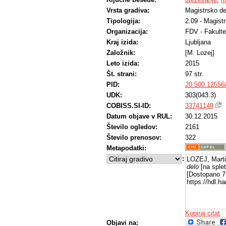
Vrsta gradiva:
Magistrsko de
Tipologija:
2.09 - Magist
Organizacija:
FDV - Fakulte
Kraj izida:
Ljubljana
Založnik:
[M. Lozej]
Leto izida:
2015
Št. strani:
97 str.
PID:
20.500.12556
UDK:
303(043.3)
COBISS.SI-ID:
33741149
Datum objave v RUL:
30.12.2015
Število ogledov:
2161
Število prenosov:
322
Metapodatki:
:
LOZEJ, Marti
delo
[na splet
[Dostopano 7 
https://hdl.
Kopiraj citat
Objavi na: