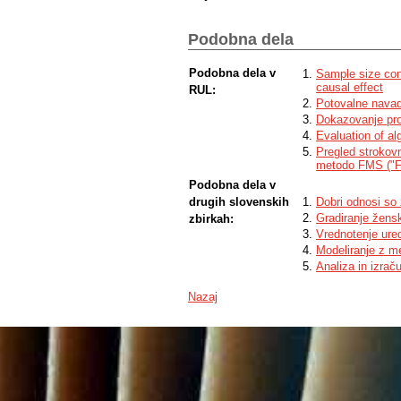
Podobna dela
Podobna dela v
Sample size con
causal effect
RUL:
Potovalne navad
Dokazovanje pro
Evaluation of al
Pregled strokovn
metodo FMS ("F
Podobna dela v
drugih slovenskih
Dobri odnosi so
Gradiranje žensk
zbirkah:
Vrednotenje ured
Modeliranje z m
Analiza in izra
Nazaj