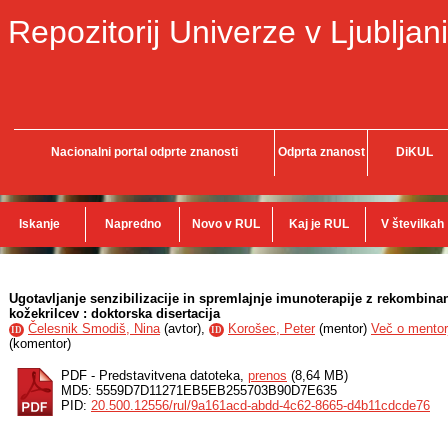
Repozitorij Univerze v Ljubljani
Nacionalni portal odprte znanosti
Odprta znanost
DiKUL
Iskanje
Napredno
Novo v RUL
Kaj je RUL
V številkah
Ugotavljanje senzibilizacije in spremlajnje imunoterapije z rekombinan
kožekrilcev : doktorska disertacija
Čelesnik Smodiš, Nina
(
avtor
),
Korošec, Peter
(
mentor
)
Več o mentorj
ID
ID
(
komentor
)
PDF - Predstavitvena datoteka,
prenos
(8,64 MB)
MD5: 5559D7D11271EB5EB255703B90D7E635
PID:
20.500.12556/rul/9a161acd-abdd-4c62-8665-d4b11cdcde76