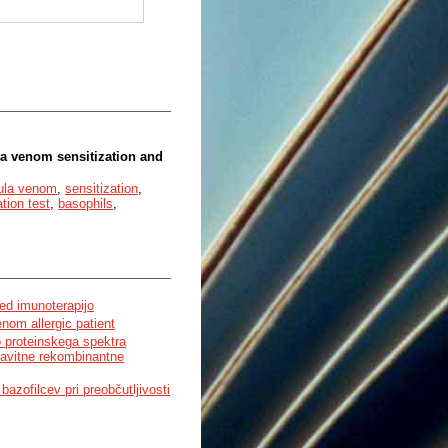
a venom sensitization and
ula venom
,
sensitization
,
tion test
,
basophils
,
ed imunoterapijo
nom allergic patient
o proteinskega spektra
lavitne rekombinantne
bazofilcev pri preobčutljivosti