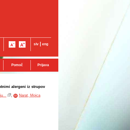
|
slv
eng
Pomoč
Prijava
tnimi alergeni iz strupov
u...
,
Narat, Mojca
ID