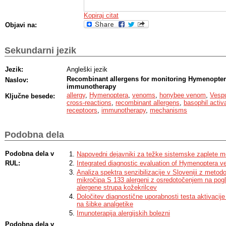
Kopiraj citat
Objavi na:
Sekundarni jezik
Jezik:
Angleški jezik
Recombinant allergens for monitoring Hymenopter
Naslov:
immunotherapy
allergy
,
Hymenoptera
,
venoms
,
honybee venom
,
Vesp
Ključne besede:
cross-reactions
,
recombinant allergens
,
basophil activa
receptoors
,
immunotherapy
,
mechanisms
Podobna dela
Podobna dela v
Napovedni dejavniki za težke sistemske zaplete m
RUL:
Integrated diagnostic evaluation of Hymenoptera ve
Analiza spektra senzibilizacije v Sloveniji z metod
mikročipa S 133 alergeni z osredotočenjem na pog
alergene strupa kožekrilcev
Določitev diagnostične uporabnosti testa aktivacije 
na šibke analgetike
Imunoterapija alergijskih bolezni
Podobna dela v