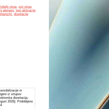
čebelji strup
,
osji strup
,
i alergeni
,
test aktivacije
hanizmi
,
disertacije
enzibilizacije in
rgeni iz strupov
oktorska disertacija.
gust 2026]. Pridobljeno
54