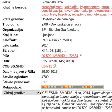
Jezik:
Slovenski jezik
preobčutljivost
,
kožekrilci
,
Hymenoptera
,
strupi
,
Ključne besede:
senzibilizacija
,
navzkrižne reakcije
,
rekombinantn
bazofilcev
,
bazofilci
,
receptorji
,
imunoterapija
,
me
Vrsta gradiva:
Doktorsko delo/naloga
Tipologija:
2.08 - Doktorska disertacija
Organizacija:
BF - Biotehniška fakulteta
Kraj izida:
Ljubljana
Založnik:
[N. Čelesnik Smodiš]
Leto izida:
2014
Št. strani:
XI f., 93, [18] str.
PID:
20.500.12556/RUL-72554
UDK:
615.37:591.145(043.3)
COBISS.SI-ID:
814711
Datum objave v RUL:
29.09.2015
Število ogledov:
4700
Število prenosov:
617
Metapodatki:
:
ČELESNIK SMODIŠ, Nina, 2014,
Ugotavljanje s
spremlajnje imunoterapije z rekombinantnimi ale
kožekrilcev : doktorska disertacija
[na spletu]. D
Ljubljana : N. Čelesnik Smodiš. [Dostopano 8 av
s: https://hdl.handle.net/20.500.12556/RUL-725