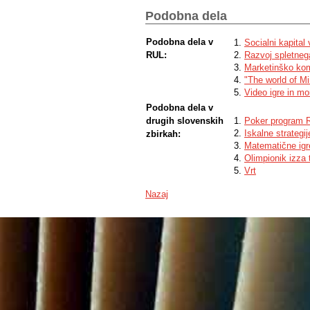
Podobna dela
Podobna dela v
Socialni kapital 
RUL:
Razvoj spletneg
Marketinško komu
"The world of Mi
Video igre in mo
Podobna dela v
drugih slovenskih
Poker program 
Iskalne strategije
zbirkah:
Matematične igr
Olimpionik izza
Vrt
Nazaj