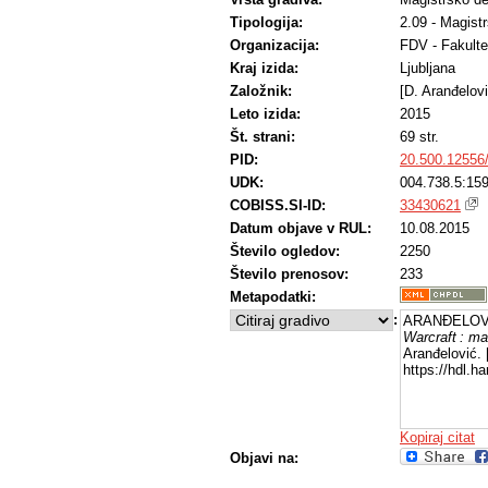
Tipologija:
2.09 - Magist
Organizacija:
FDV - Fakulte
Kraj izida:
Ljubljana
Založnik:
[D. Aranđelovi
Leto izida:
2015
Št. strani:
69 str.
PID:
20.500.12556
UDK:
004.738.5:159
COBISS.SI-ID:
33430621
Datum objave v RUL:
10.08.2015
Število ogledov:
2250
Število prenosov:
233
Metapodatki:
:
ARANĐELOVI
Warcraft : ma
Aranđelović. 
https://hdl.
Kopiraj citat
Objavi na: