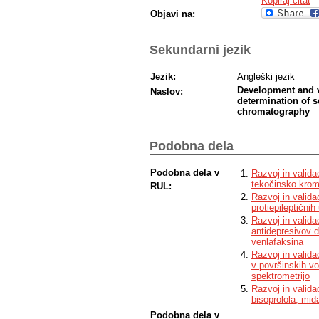
Kopiraj citat
Objavi na:
Sekundarni jezik
Jezik:
Angleški jezik
Development and v
Naslov:
determination of s
chromatography
Podobna dela
Podobna dela v
Razvoj in valida
tekočinsko kroma
RUL:
Razvoj in valida
protiepileptičnih
Razvoj in valida
antidepresivov d
venlafaksina
Razvoj in valida
v površinskih v
spektrometrijo
Razvoj in valida
bisoprolola, mi
Podobna dela v