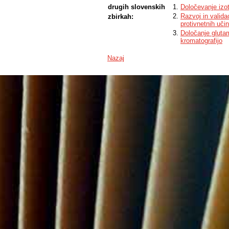
drugih slovenskih
Določevanje izo
Razvoj in valid
zbirkah:
protivnetnih uči
Določanje glutam
kromatografijo
Nazaj