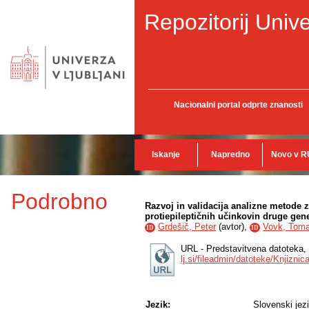
Repozitorij Unive
Nacionalni portal odprte znanosti
Iskanje
Napredno
Novo v R
Podrobno
Razvoj in validacija analizne metode 
protiepileptičnih učinkovin druge gen
Grdešič, Peter
(
avtor
),
Vovk, Tom
ID
ID
URL - Predstavitvena datoteka,
lj.si/fileadmin/datoteke/Knjizn
Jezik:
Slovenski jez