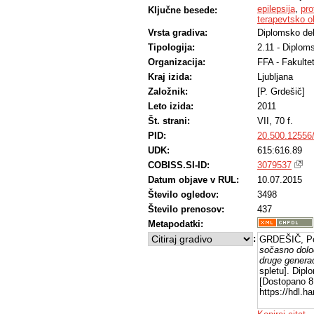
epilepsija
,
pro
Ključne besede:
terapevtsko 
Vrsta gradiva:
Diplomsko de
Tipologija:
2.11 - Diplom
Organizacija:
FFA - Fakulte
Kraj izida:
Ljubljana
Založnik:
[P. Grdešič]
Leto izida:
2011
Št. strani:
VII, 70 f.
PID:
20.500.12556
UDK:
615:616.89
COBISS.SI-ID:
3079537
Datum objave v RUL:
10.07.2015
Število ogledov:
3498
Število prenosov:
437
Metapodatki:
:
GRDEŠIČ, Pe
sočasno določ
druge generac
spletu]. Dipl
[Dostopano 8 
https://hdl.