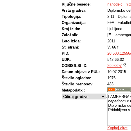
Ključne besede:
nanodelci
,
hit
Vrsta gradiva:
Diplomsko de
Tipologija:
2.11 - Diplom
Organizacija:
FFA - Fakulte
Kraj izida:
Ljubljana
Založnik:
[E. Lambergar
Leto izida:
2011
Št. strani:
V, 66 f.
PID:
20.500.12556
UDK:
542:66.02
COBISS.SI-ID:
2998897
Datum objave v RUL:
10.07.2015
Število ogledov:
1976
Število prenosov:
483
Metapodatki:
:
LAMBERGAR,
heparinom v t
Diplomsko del
Pridobljeno s
Kopiraj citat