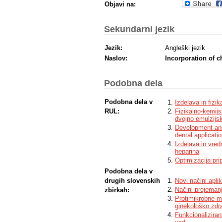
Objavi na:
Sekundarni jezik
Jezik:
Angleški jezik
Naslov:
Incorporation of c
Podobna dela
Podobna dela v
Izdelava in fizi
RUL:
Fizikalno-kemijs
dvojno emulzijs
Development and 
dental applicati
Izdelava in vred
heparina
Optimizacija pri
Podobna dela v
drugih slovenskih
Novi načini aplik
Načini prejemanj
zbirkah:
Protimikrobne me
ginekološko zdra
Funkcionaliziran