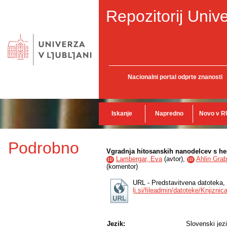
Repozitorij Unive
Nacionalni portal odprte znanosti
Iskanje
Napredno
Novo v R
Podrobno
Vgradnja hitosanskih nanodelcev s he
Lambergar, Eva
(
avtor
),
Ahlin Grab
ID
ID
(
komentor
)
URL - Predstavitvena datoteka,
lj.si/fileadmin/datoteke/Knjizn
Jezik:
Slovenski jez