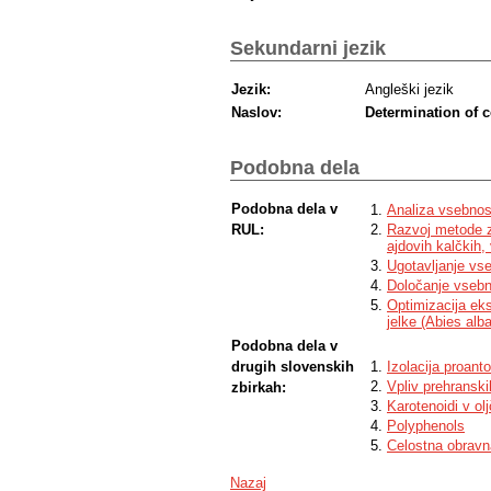
Sekundarni jezik
Jezik:
Angleški jezik
Naslov:
Determination of c
Podobna dela
Podobna dela v
Analiza vsebnost
RUL:
Razvoj metode za
ajdovih kalčkih, 
Ugotavljanje vse
Določanje vsebn
Optimizacija ekst
jelke (Abies alba
Podobna dela v
drugih slovenskih
Izolacija proant
Vpliv prehranski
zbirkah:
Karotenoidi v ol
Polyphenols
Celostna obravna
Nazaj