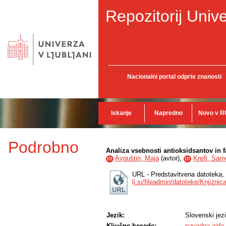
Repozitorij Unive
Nacionalni portal odprte znanosti
Iskanje
Napredno
Novo v R
Podrobno
Analiza vsebnosti antioksidsantov in 
Avguštin, Maja
(
avtor
),
Kreft, Sam
ID
ID
URL - Predstavitvena datoteka,
lj.si/fileadmin/datoteke/Knjizn
Jezik:
Slovenski jez
Ključne besede:
navadna ajda