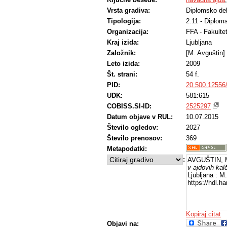
Vrsta gradiva:
Diplomsko de
Tipologija:
2.11 - Diplom
Organizacija:
FFA - Fakulte
Kraj izida:
Ljubljana
Založnik:
[M. Avguštin]
Leto izida:
2009
Št. strani:
54 f.
PID:
20.500.12556
UDK:
581:615
COBISS.SI-ID:
2525297
Datum objave v RUL:
10.07.2015
Število ogledov:
2027
Število prenosov:
369
Metapodatki:
:
AVGUŠTIN, M
v ajdovih kal
Ljubljana : M
https://hdl.
Kopiraj citat
Objavi na: