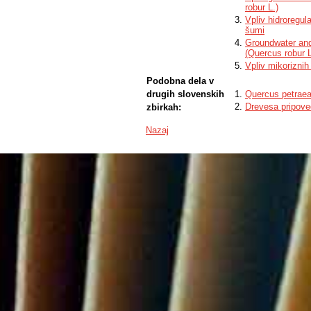
robur L.)
Vpliv hidroregul
šumi
Groundwater and 
(Quercus robur L
Vpliv mikoriznih
Podobna dela v
drugih slovenskih
Quercus petraea
Drevesa pripove
zbirkah:
Nazaj