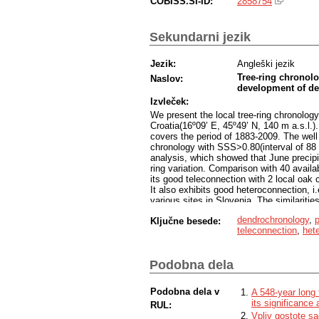
COBISS.SI-ID:
2858754
Sekundarni jezik
Jezik:
Angleški jezik
Tree-ring chronolo
Naslov:
development of de
Izvleček:
We present the local tree-ring chronolog
Croatia(16º09’ E, 45º49’ N, 140 m a.s.l.
covers the period of 1883-2009. The well
chronology with SSS>0.80(interval of 88
analysis, which showed that June precipi
ring variation. Comparison with 40 avail
its good teleconnection with 2 local oak
It also exhibits good heteroconnection, i.
various sites in Slovenia. The similarit
results indicate that the chronology coul
dendrochronology
,
Ključne besede:
chronology in Croatia and surrounding cou
teleconnection
,
het
dating of objects of cultural heritage.
Podobna dela
Podobna dela v
A 548-year long 
its significance
RUL:
Vpliv gostote s