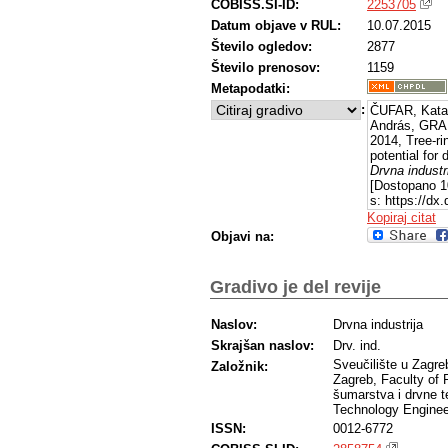
COBISS.SI-ID:
2253705
Datum objave v RUL:
10.07.2015
Število ogledov:
2877
Število prenosov:
1159
Metapodatki:
:
ČUFAR, Kata
András, GRA
2014, Tree-ri
potential for
Drvna industr
[Dostopano 1
s: https://dx
Kopiraj citat
Objavi na:
Gradivo je del revije
Naslov:
Drvna industrija
Skrajšan naslov:
Drv. ind.
Sveučilište u Zagre
Založnik:
Zagreb, Faculty of
šumarstva i drvne 
Technology Engine
ISSN:
0012-6772