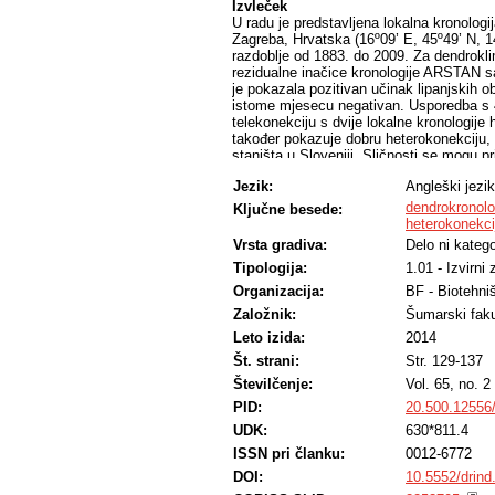
Izvleček
U radu je predstavljena lokalna kronologi
Zagreba, Hrvatska (16º09’ E, 45º49’ N, 1
razdoblje od 1883. do 2009. Za dendroklim
rezidualne inačice kronologije ARSTAN s
je pokazala pozitivan učinak lipanjskih 
istome mjesecu negativan. Usporedba s 40
telekonekciju s dvije lokalne kronologije h
također pokazuje dobru heterokonekciju, t
staništa u Sloveniji. Sličnosti se mogu p
upućuju na zaključak da ta kronologija mo
Jezik:
Angleški jezik
hrasta u Hrvatskoj i susjednim državama, 
objekata kulturne baštine.
dendrokronolo
Ključne besede:
heterokonekci
Vrsta gradiva:
Delo ni katego
Tipologija:
1.01 - Izvirni
Organizacija:
BF - Biotehni
Založnik:
Šumarski faku
Leto izida:
2014
Št. strani:
Str. 129-137
Številčenje:
Vol. 65, no. 2
PID:
20.500.12556
UDK:
630*811.4
ISSN pri članku:
0012-6772
DOI:
10.5552/drind