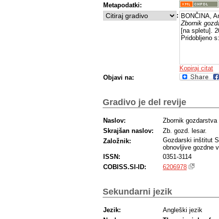
Metapodatki:
:
BONČINA, And
Zbornik gozda
[na spletu]. 
Pridobljeno s
Kopiraj citat
Objavi na:
Gradivo je del revije
Naslov:
Zbornik gozdarstva 
Skrajšan naslov:
Zb. gozd. lesar.
Gozdarski inštitut 
Založnik:
obnovljive gozdne v
ISSN:
0351-3114
COBISS.SI-ID:
6206978
Sekundarni jezik
Jezik:
Angleški jezik