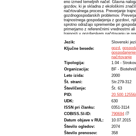
eno izmed temeljnih načel. Glavna nalog
gozdov, ki je skladna z ekološkimi značil
načrtovalnega procesa. Preverjanje trajno
gozdnogospodarskih problemov. Preverjanje 
trajnostnega gospodarjenja z gozdovi, nji
sprotno odražajo spremembe pri gospodar
primerjamo z referenčnimi vrednostmi ali
trajnosti v gozdarskem načrtovanju je po
lastniki in javnost, (2) da so opredeljeni
Jezik:
Slovenski jez
načrtovanje vključuje različna področja (go
prostorskih ravneh. Opredeljujemo nekate
gozd
,
gospoda
Ključne besede:
gozdovi v Sloveniji.
gospodarjenj
načrtovanje
Tipologija:
1.04 - Stroko
Organizacija:
BF - Biotehni
Leto izida:
2000
Št. strani:
Str.279-312
Številčenje:
Št. 63
PID:
20.500.12556
UDK:
630
ISSN pri članku:
0351-3114
COBISS.SI-ID:
790694
Datum objave v RUL:
10.07.2015
Število ogledov:
2074
Število prenosov:
358