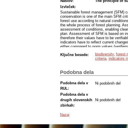
Naslov:
The principle of su
Izvleček:
Sustainable forest management (SFM) can 
conservation is one of the main SFM crite
forest use according to natural condition
the whole process of forest planning. As
assessment of conditions, enabling clear 
plan. Assessment of SFM is based on indi
therefore their values have to be verifiab
indicators have to reflect current chang
either compared to norm values (verifier
affirmation of the sustainability principle 
biodiversity
,
forest
Ključne besede:
owners are involved into goal setting, (2)
criteria
,
indicators
planning includes different forestry branc
different spacelevels. Some problems re
Podobna dela
Podobna dela v
Ni podobnih del
RUL:
Podobna dela v
drugih slovenskih
Ni podobnih del
zbirkah:
Nazaj