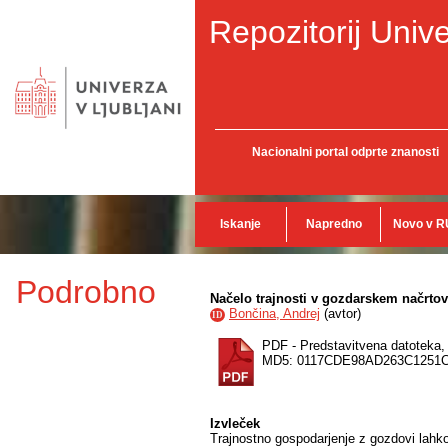
Repozitorij Unive
Nacionalni portal odprte znanosti
Iskanje
Napredno
Novo v R
Podrobno
Načelo trajnosti v gozdarskem načrto
Bončina, Andrej
(
avtor
)
ID
PDF - Predstavitvena datoteka
MD5: 0117CDE98AD263C1251
Izvleček
Trajnostno gospodarjenje z gozdovi lahko 