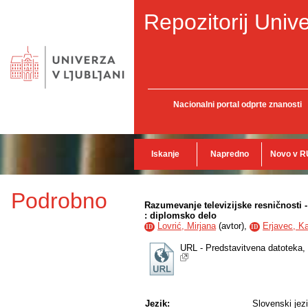
Repozitorij Unive
Nacionalni portal odprte znanosti
Iskanje
Napredno
Novo v R
Podrobno
Razumevanje televizijske resničnosti 
: diplomsko delo
Lovrić, Mirjana
(
avtor
),
Erjavec, K
ID
ID
URL - Predstavitvena datoteka,
Jezik:
Slovenski jez