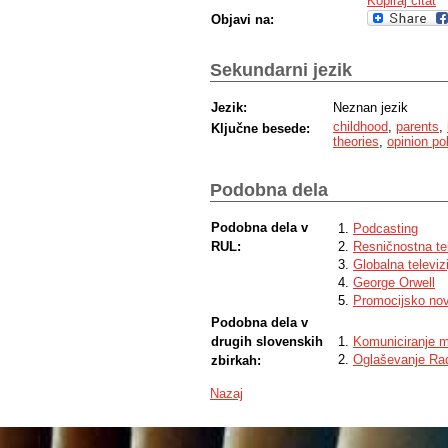
Kopiraj citat
Objavi na:
Sekundarni jezik
Jezik:
Neznan jezik
childhood
,
parents
,
Ključne besede:
theories
,
opinion pol
Podobna dela
Podobna dela v
Podcasting
RUL:
Resničnostna tel
Globalna televizi
George Orwell
Promocijsko nov
Podobna dela v
drugih slovenskih
Komuniciranje me
Oglaševanje Rad
zbirkah:
Nazaj