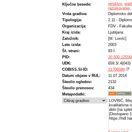
otroštvo
,
star
Ključne besede:
raziskovanje
,
Vrsta gradiva:
Diplomsko de
Tipologija:
2.11 - Diplom
Organizacija:
FDV - Fakulte
Kraj izida:
Ljubljana
Založnik:
[M. Lovrić]
Leto izida:
2003
Št. strani:
93 f.
PID:
20.500.12556
UDK:
659.3/.4(043)
COBISS.SI-ID:
21706589
Datum objave v RUL:
11.07.2014
Število ogledov:
2132
Število prenosov:
434
Metapodatki:
:
LOVRIĆ, Mirj
kvalitativna 
delo
[na splet
[Dostopano 10
https://hdl.