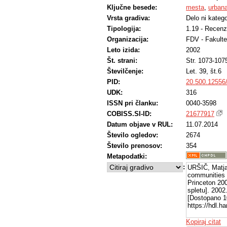
Ključne besede:
mesta
,
urbana
Vrsta gradiva:
Delo ni katego
Tipologija:
1.19 - Recenzi
Organizacija:
FDV - Fakulte
Leto izida:
2002
Št. strani:
Str. 1073-107
Številčenje:
Let. 39, št.6
PID:
20.500.12556
UDK:
316
ISSN pri članku:
0040-3598
COBISS.SI-ID:
21677917
Datum objave v RUL:
11.07.2014
Število ogledov:
2674
Število prenosov:
354
Metapodatki:
:
URŠIČ, Matjaž
communities w
Princeton 20
spletu]. 2002
[Dostopano 10
https://hdl.
Kopiraj citat