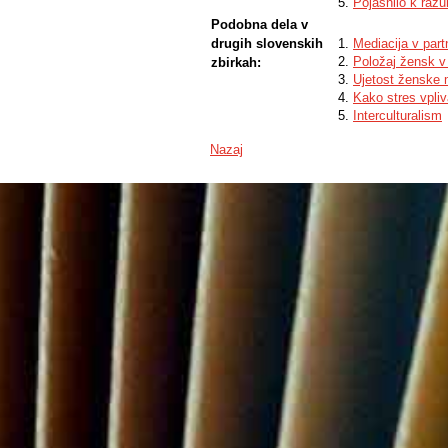
Pojasnilo k raz
Podobna dela v
drugih slovenskih
Mediacija v par
Položaj žensk v 
zbirkah:
Ujetost ženske m
Kako stres vpliv
Interculturalism
Nazaj