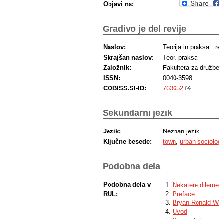
Objavi na:
Gradivo je del revije
Naslov:
Teorija in praksa : 
Skrajšan naslov:
Teor. praksa
Založnik:
Fakulteta za družb
ISSN:
0040-3598
COBISS.SI-ID:
763652
Sekundarni jezik
Jezik:
Neznan jezik
Ključne besede:
town
,
urban sociolo
Podobna dela
Podobna dela v
Nekatere dileme 
RUL:
Preface
Bryan Ronald Wi
Uvod