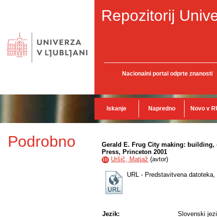
Repozitorij Unive
Nacionalni portal odprte znanosti
Iskanje
Napredno
Novo v R
Podrobno
Gerald E. Frug City making: building,
Press, Princeton 2001
Uršič, Matjaž
(
avtor
)
ID
URL - Predstavitvena datoteka,
Jezik:
Slovenski jez