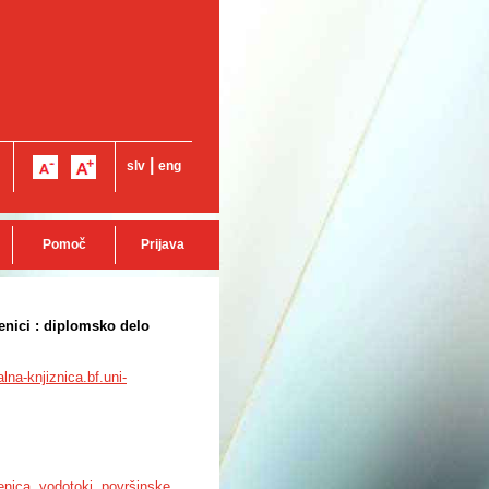
|
slv
eng
Pomoč
Prijava
enici : diplomsko delo
alna-knjiznica.bf.uni-
nica
,
vodotoki
,
površinske