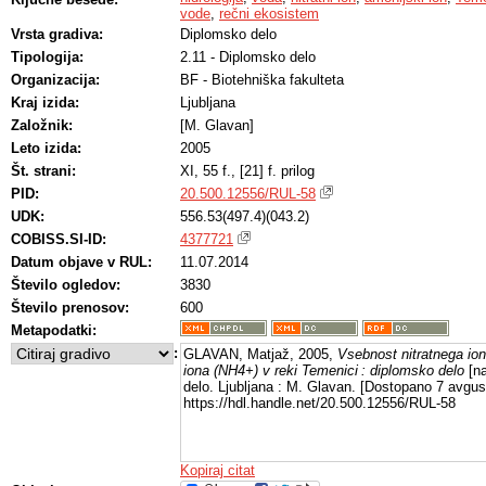
vode
,
rečni ekosistem
Vrsta gradiva:
Diplomsko delo
Tipologija:
2.11 - Diplomsko delo
Organizacija:
BF - Biotehniška fakulteta
Kraj izida:
Ljubljana
Založnik:
[M. Glavan]
Leto izida:
2005
Št. strani:
XI, 55 f., [21] f. prilog
PID:
20.500.12556/RUL-58
UDK:
556.53(497.4)(043.2)
COBISS.SI-ID:
4377721
Datum objave v RUL:
11.07.2014
Število ogledov:
3830
Število prenosov:
600
Metapodatki:
:
GLAVAN, Matjaž, 2005,
Vsebnost nitratnega ion
iona (NH4+) v reki Temenici : diplomsko delo
[na
delo. Ljubljana : M. Glavan. [Dostopano 7 avgust
https://hdl.handle.net/20.500.12556/RUL-58
Kopiraj citat