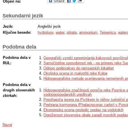
Objavi na:
Sekundarni jezik
Jezik:
Angleški jezik
Ključne besede:
hydrology
,
water
,
nitrate
,
ammonium
,
Temenica
,
water
Podobna dela
Podobna dela v
Geografski vzroki spreminjanja kakovosti površinsk
RUL:
Samočistilne sposobnosti rek - na primeru reke Sa
Odnosi prebivalcev do ramsarskih lokalitet
Okoljska ocena in makrofiti reke Kolpe
Hidrogeografske metode ocenjevanja nemerjenih pr
Podobna dela v
drugih slovenskih
Hidrogeografske značilnosti porečja reke Pesnice
vodnogospodarskih ureditvah
zbirkah:
Presihajoča jezera na Pivškem in njihov turistični p
Prehrana kormorana (Phalacrocorax carbo) v Poso
Ekonomska ocena posledic poplav na vodotokih
Ogroženost slovenske obale zaradi morskih poplav
Nazaj