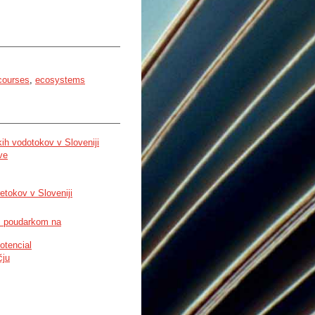
courses
,
ecosystems
ih vodotokov v Sloveniji
ve
etokov v Sloveniji
 s poudarkom na
otencial
čju