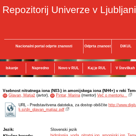
Repozitorij Univerze v Ljubljani
Nacionalni portal odprte znanosti
Odprta znanost
DiKUL
Iskanje
Napredno
Novo v RUL
Kaj je RUL
V številkah
Vsebnost nitratnega iona (N03-) in amonijskega iona (NH4+) v reki Tem
Glavan, Matjaž
(
avtor
),
Pintar, Marina
(
mentor
)
Več o mentorju...
ID
ID
URL - Predstavitvena datoteka, za dostop obiščite
http://www.digit
lj.si/dn_glavan_matjaz.pdf
Jezik:
Slovenski jezik
hidrologija
,
voda
,
nitratni ion
,
amonijski ion
,
Teme
Ključne besede: