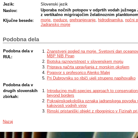
Jezik:
Slovenski jezik
Uporaba nočnih potopov v odprtih vodah južnega J
Naslov:
z vertikalno migrirajočim želatinoznim planktono
morje
,
meduze
,
prehranjevanje
,
hidrodinamika
,
nočni p
Ključne besede:
Jadransko morje
Podobna dela
Podobna dela v
Znanstveni pogled na morje. Svetovni dan oceanov
MBP NIB Piran
RUL:
Biotska raznovrstnost v slovenskem morju
Priprava načrta upravljanja z morskim okoljem
Pogovor s profesorico Alenko Malej
Pri Dubrovniku so ribiči ujeli strupeno napihovalko
Podobna dela v
drugih slovenskih
Introducing multi-species approach to conservatio
beyond borders
zbirkah:
Pokrajinskoekološka oznaka jadranskega povodja v
kakovosti vodnih virov
Rimski pristaniški objekt z ribogojnico v Fizinah pr
Nazaj