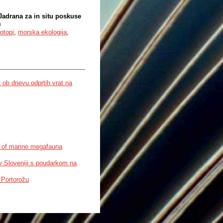
adrana za in situ poskuse
m
otopi
,
morska ekologija
,
 ob dnevu odprtih vrat na
n of marine megafauna
 Sloveniji s poudarkom na
i Portorožu