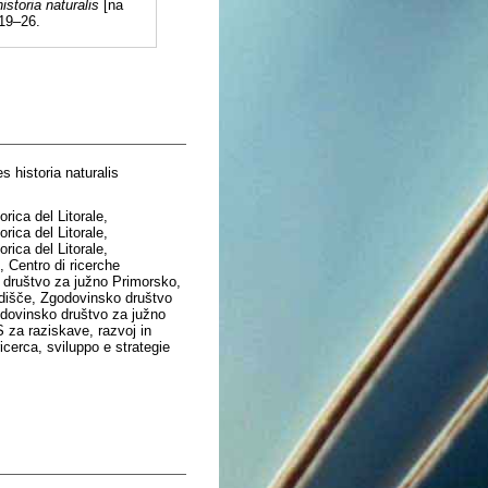
istoria naturalis
[na
 19–26.
s historia naturalis
ica del Litorale,
ica del Litorale,
ica del Litorale,
 Centro di ricerche
o društvo za južno Primorsko,
dišče, Zgodovinsko društvo
odovinsko društvo za južno
S za raziskave, razvoj in
ricerca, sviluppo e strategie