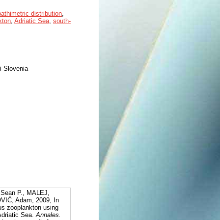
bathimetric distribution
,
kton
,
Adriatic Sea
,
south-
di Slovenia
Sean P., MALEJ,
VIĆ, Adam, 2009, In
ous zooplankton using
Adriatic Sea.
Annales.