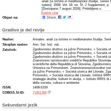
anali za istrske in mediteranske študije, Series h
spletu]. 2009. Vol. 19, no. Št. 2 Supplement, p.
[Dostopano 7 avgust 2026]. Pridobljeno s:
https://hdl.handle.net/20.500.12556/RUL-57525
Kopiraj citat
Objavi na:
Gradivo je del revije
Naslov:
Annales. anali za istrske in mediteranske študije, Serie
Skrajšan naslov:
Ann, Ser. hist. nat.
Zgodovinsko društvo za južno Primorsko, = Societá stor
Založnik:
Zgodovinsko društvo za južno Primorsko, = Societá stor
Zgodovinsko društvo za južno Primorsko, = Societá stor
Znanstveno raziskovalno središče Republike Slovenije,
scientifiche della Repubblica di Slovenia, Zgodovinsk
Univerza na Primorskem, Znanstvenoraziskovalno sre
za južno Primorsko, = Societá storica del Litorale, Zg
Primorsko, = Societá storica del Litorale, Inštitut IRRI
strategije družbe, kulture in okolja, = Istituto IRRIS di 
della societa, cultura e ambiente
ISSN:
1408-533X
COBISS.SI-ID:
71951360
Sekundarni jezik