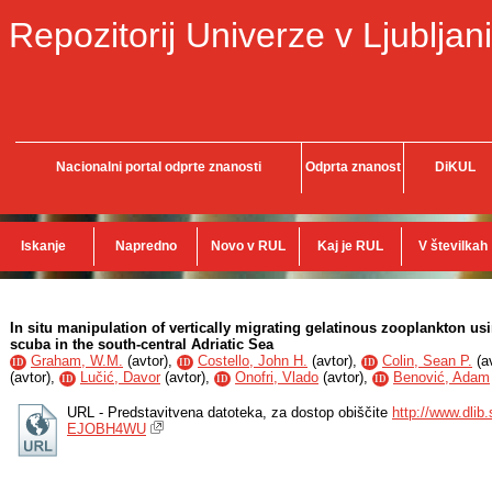
Repozitorij Univerze v Ljubljani
Nacionalni portal odprte znanosti
Odprta znanost
DiKUL
Iskanje
Napredno
Novo v RUL
Kaj je RUL
V številkah
In situ manipulation of vertically migrating gelatinous zooplankton us
scuba in the south-central Adriatic Sea
Graham, W.M.
(
avtor
),
Costello, John H.
(
avtor
),
Colin, Sean P.
(
a
ID
ID
ID
(
avtor
),
Lučić, Davor
(
avtor
),
Onofri, Vlado
(
avtor
),
Benović, Adam
ID
ID
ID
URL - Predstavitvena datoteka, za dostop obiščite
http://www.dli
EJOBH4WU