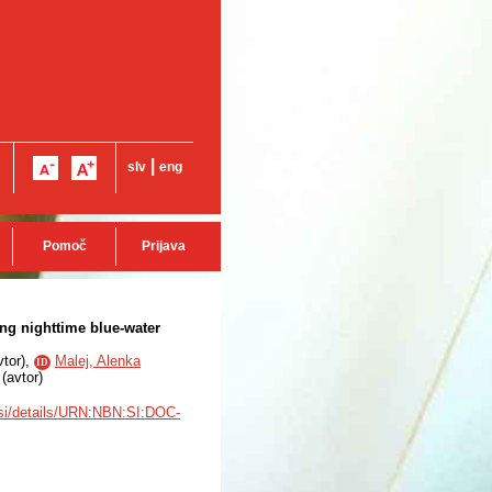
|
slv
eng
Pomoč
Prijava
ing nighttime blue-water
vtor
),
Malej, Alenka
ID
(
avtor
)
b.si/details/URN:NBN:SI:DOC-