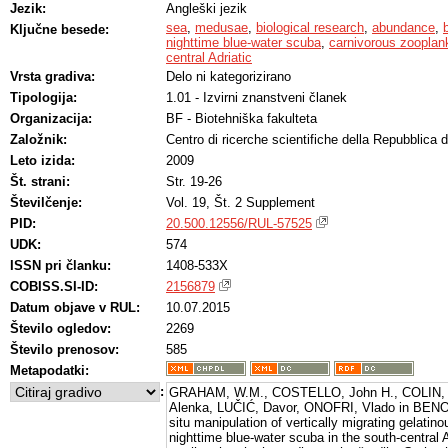
Jezik:
Angleški jezik
sea
,
medusae
,
biological research
,
abundance
,
Ključne besede:
nighttime blue-water scuba
,
carnivorous zooplan
central Adriatic
Vrsta gradiva:
Delo ni kategorizirano
Tipologija:
1.01 - Izvirni znanstveni članek
Organizacija:
BF - Biotehniška fakulteta
Založnik:
Centro di ricerche scientifiche della Repubblica 
Leto izida:
2009
Št. strani:
Str. 19-26
Številčenje:
Vol. 19, Št. 2 Supplement
PID:
20.500.12556/RUL-57525
UDK:
574
ISSN pri članku:
1408-533X
COBISS.SI-ID:
2156879
Datum objave v RUL:
10.07.2015
Število ogledov:
2269
Število prenosov:
585
Metapodatki:
:
GRAHAM, W.M., COSTELLO, John H., COLIN, 
Alenka, LUČIĆ, Davor, ONOFRI, Vlado in BENO
situ manipulation of vertically migrating gelatin
nighttime blue-water scuba in the south-central 